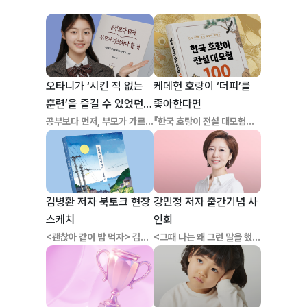
오타니가 ‘시킨 적 없는
케데헌 호랑이 ‘더피’를
훈련’을 즐길 수 있었던
좋아한다면
이유
공부보다 먼저, 부모가 가르쳐
『한국 호랑이 전설 대모험
야 할 것
100』
김병환 저자 북토크 현장
강민정 저자 출간기념 사
스케치
인회
<괜찮아 같이 밥 먹자> 김병
<그때 나는 왜 그런 말을 했을
환 저자
까>