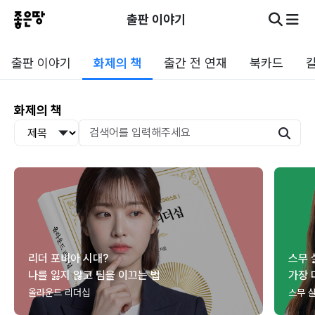
출판 이야기
출판 이야기
화제의 책
출간 전 연재
북카드
화제의 책
리더 포비아 시대?
스무 
나를 잃지 않고 팀을 이끄는 법
가장 
올라운드 리더십
스무 