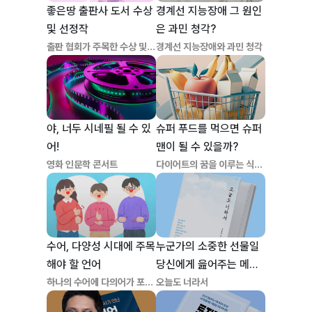
좋은땅 출판사 도서 수상
경계선 지능장애 그 원인
및 선정작
은 과민 청각?
출판 협회가 주목한 수상 및
경계선 지능장애와 과민 청각
선정도서
야, 너두 시네필 될 수 있
슈퍼 푸드를 먹으면 슈퍼
어!
맨이 될 수 있을까?
영화 인문학 콘서트
다이어트의 꿈을 이루는 식사
습관
수어, 다양성 시대에 주목
누군가의 소중한 선물일
해야 할 언어
당신에게 읊어주는 메시
지
하나의 수어에 다의어가 포함
오늘도 너라서
된 수어국어사전