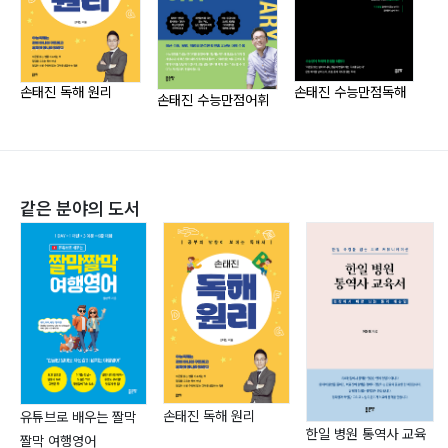
으며, 현강, 인강 통틀어 부산 지역에서 가장 많은 학생들
이 수강하고 있습니다. 평생을 영어를 연구하고 강의하는
데 시간 쏟았으며, “영어 강의에서만은 대한민국 최고
다”라는 자신감도 가지고 있습니다.
손태진 독해 원리
손태진 수능만점독해
손
손태진 수능만점어휘
3년 전 딸이 중3이던 때부터 영어를 직접 가르치면서,
중, 고등부 학원에 관심을 가지게 되었습니다. 한 살이라
도 어릴 때부터, 제대로, 체계적으로 강의를 하면, 엄청난
효과를 볼 수 있다는 것을 느꼈고, 전에 없던 보람을 찾게
같은 분야의 도서
되었습니다.
그래서, 손태진 영어학원을 개원하게 되었고, 더 좋은 학
습 자료로 가르치고자 하는 소망에서 수능 관련 교재를 집
필하게 되었습니다.
대표이력
현) 공단기 영어과 대표교수
손태진 독해 원리
유튜브로 배우는 짤막
전) 영단기 토익 대표강사
한일 병원 통역사 교육
짤막 여행영어