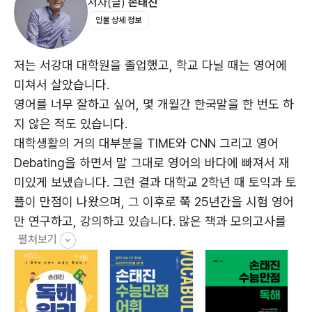
저자(글)
손태진
4. 비교/대조 구조(Comparison/Contrast)
인물 상세 정보
5. 문제-해결 구조(Problem-Solution)
6. 원인-결과 구조(Cause-Effect)
7. 일반-구체 구조(General-Specific)
저는 서강대 대학원을 졸업했고, 학교 다닐 때는 영어에
8. 문맥 파악
미쳐서 살았습니다.
9. 일치/불일치
영어를 너무 잘하고 싶어, 몇 개월간 한국말을 한 번도 하
10. 순서배열
지 않은 적도 있습니다.
11. 문장삽입
대학생활의 거의 대부분을 TIME와 CNN 그리고 영어
12. 문장삭제
Debating을 하면서 말 그대로 영어의 바다에 빠져서 재
13. 요약문
미있게 보냈습니다. 그런 결과 대학교 2학년 때 토익과 토
14. 빈칸추론
플이 만점이 나왔으며, 그 이후로 쭉 25년간을 시험 영어
만 연구하고, 강의하고 있습니다. 많은 책과 모의고사를
펼쳐보기
집필해서 누구보다 정확한 출제자의 시선을 가지고 있습
니다. 지문의 어디에서 빈칸이 있을 것이며, 어디에서 어
떤 문제를 출제할 할지를 정확히 볼 수 있습니다. 현재는
공단기(ST Unitas)에서 영어과 대표교수로 강의하고 있