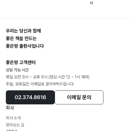
전) 파고다어학원 토익 대표강사
서
그 외 다수의 기업체 영어강의
수상경력
우리는 당신과 함께
- 파고다 어학원 2004년 BEST TEACHER상
좋은 책을 만드는
- 파고다 어학원 수강생이 뽑은 2015년 전국 최우수 강사
좋은땅 출판사입니다
상
좋은땅 고객센터
저서
상담 가능 시간
- 『손태진 수능만점어휘』(예정, 좋은 땅)
평일 오전 9시 ~ 오후 6시 (점심 시간 12 ~ 1시 제외)
- 『손태진 문법 원리』(예정, 좋은 땅)
주말, 공휴일은 이메일로 문의부탁드립니다
- 『손태진 독해 원리』(예정, 좋은 땅)
02.374.8616
이메일 문의
- 『손태진 수능만점구문(어법)』(예정, 좋은 땅)
회사
- 『손태진 수능만점독해』(예정, 좋은 땅)
- 『뿌리 깊은 어원 영단어』(2021, 혜지원)
회사 소개
- 『손태진 공무원 영어 뽀개기-문법(손태진 공무원 영어
찾아오는 길