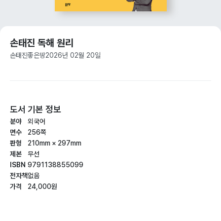
손태진 독해 원리
손태진
좋은땅
2026년 02월 20일
도서 기본 정보
분야
외국어
면수
256쪽
판형
210mm × 297mm
제본
무선
ISBN
9791138855099
전자책
없음
가격
24,000원