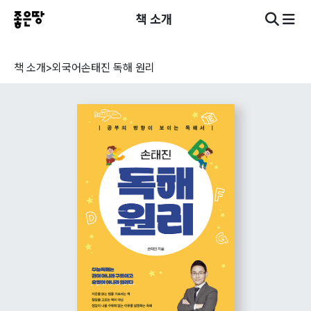
책 소개
책 소개
>
외국어
손태진 독해 원리