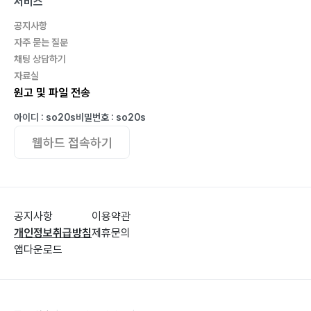
서비스
뽀개기: 문법)』(2021, 혜지원)
- 『손태진 공무원 영어 뽀개기-구문(손태진 공무원 영어
공지사항
자주 묻는 질문
뽀개기: 구문)』(2021, 혜지원)
채팅 상담하기
- 『손태진 공무원 영어 뽀개기-독해(손태진 공무원 영어
자료실
뽀개기: 독해)』(2021, 혜지원)
원고 및 파일 전송
- 『손태진 실전동형모의고사(손태진 공무원 영어 실전동
아이디 : so20s
비밀번호 : so20s
형 모의고사 1)』(2021, 하움)
웹하드 접속하기
공지사항
이용약관
개인정보취급방침
제휴문의
앱다운로드