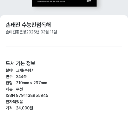
손태진 수능만점독해
손태진
좋은땅
2026년 03월 11일
도서 기본 정보
분야
교재/수험서
면수
244쪽
판형
210mm × 297mm
제본
무선
ISBN
9791138855945
전자책
있음
가격
24,000원