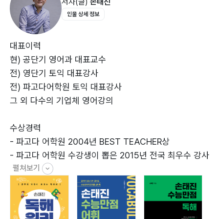
저자(글)
손태진
14. 요약문 … 214
인물 상세 정보
15. 장문 독해 … 227
대표이력
현) 공단기 영어과 대표교수
전) 영단기 토익 대표강사
전) 파고다어학원 토익 대표강사
그 외 다수의 기업체 영어강의
수상경력
- 파고다 어학원 2004년 BEST TEACHER상
- 파고다 어학원 수강생이 뽑은 2015년 전국 최우수 강사
펼쳐보기
상
저서
- 손태진 수능만점어휘(2026, 좋은땅)