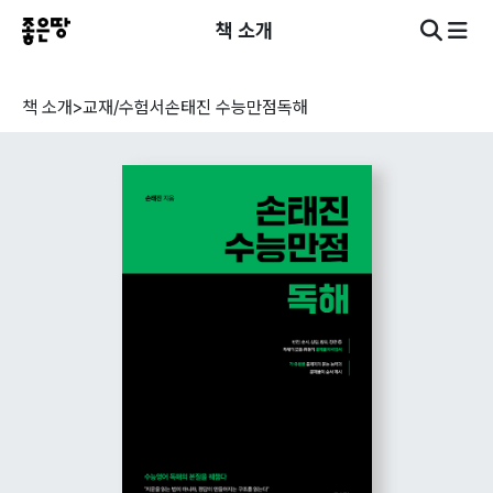
책 소개
책 소개
>
교재/수험서
손태진 수능만점독해