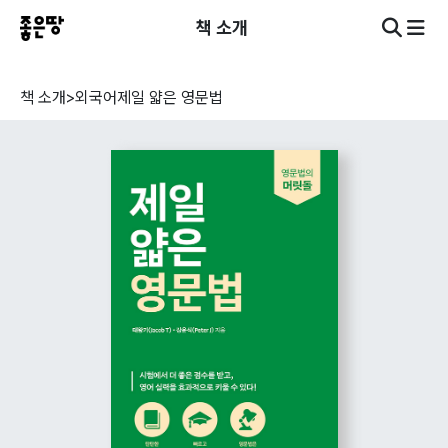
책 소개
책 소개
>
외국어
제일 얇은 영문법