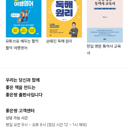
Unit 4 형용사구와 부사구………… 128
8과 감탄사
Unit 1 일반 감탄사(interjection)………… 134
Unit 2 What 감탄문………… 136
손태진 독해 원리
유튜브로 배우는 짤막
Unit 3 How 감탄문………… 138
한일 병원 통역사 교육
짤막 여행영어
서
2장 구조론
1과 주어(문장에서 주어 역할을 하는 것)………… 144
우리는 당신과 함께
2과 동사………… 150
좋은 책을 만드는
3과 목적어(기본은 3형식의 주동목)………… 176
좋은땅 출판사입니다
4과 보어………… 184
5과 수식어(Modifier)………… 192
좋은땅 고객센터
6과 접속사………… 196
상담 가능 시간
평일 오전 9시 ~ 오후 6시 (점심 시간 12 ~ 1시 제외)