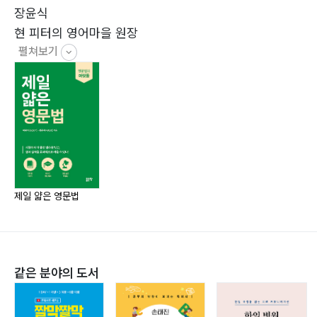
5과 부사
장윤식
Unit 1 수식………… 84
현 피터의 영어마을 원장
Unit 2 부사 위치………… 87
펼쳐보기
현 토탈아이엘츠 블로그 운영
Unit 3 부정부사 / 빈도부사………… 88
전 미국 그린리버 컬리지 연계 아이엘츠 강의
Unit 4 부사구………… 90
전 강남 이디엠 어학원 아이엘츠 강의 /
Unit 5 부사절………… 93
라이팅 교재 공저
전 영국 코벤트리 대학 연계 아이엘츠 스피킹 강의
6과 접속사
전 신촌 YBM 어학원 아이엘츠 강의
Unit 1 등위 접속사………… 102
전 강남 렉시스 어학원 아이엘츠 강의
Unit 2 상관 접속사………… 105
University of South Australia 경제학 학사 /
제일 얇은 영문법
Unit 3 종속 접속사………… 109
회계학 석사
7과 전치사
Unit 1 시간………… 120
같은 분야의 도서
Unit 2 장소………… 123
Unit 3 그 외 전치사………… 126