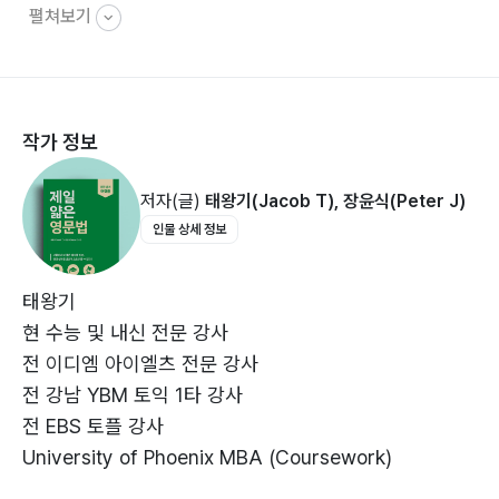
펼쳐보기
Unit 2 지시 대명사………… 32
Unit 3 부정 대명사………… 33
Unit 4 의문사………… 36
작가 정보
3과 동사
Unit 1 시제………… 44
저자(글)
태왕기(Jacob T), 장윤식(Peter J)
Unit 2 타동사 / 자동사………… 49
인물 상세 정보
Unit 3 수동태………… 52
4과 형용사
태왕기
Unit 1 명사 수식………… 64
현 수능 및 내신 전문 강사
Unit 2 보어 역할………… 67
전 이디엠 아이엘츠 전문 강사
Unit 3 수사………… 69
전 강남 YBM 토익 1타 강사
Unit 4 형용사구………… 72
전 EBS 토플 강사
Unit 5 형용사절………… 74
University of Phoenix MBA (Coursework)