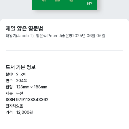
제일 얇은 영문법
태왕기(Jacob T), 장윤식(Peter J)
좋은땅
2025년 06월 05일
도서 기본 정보
분야
외국어
면수
204쪽
판형
128mm × 188mm
제본
무선
ISBN
9791138843362
전자책
있음
가격
12,000원