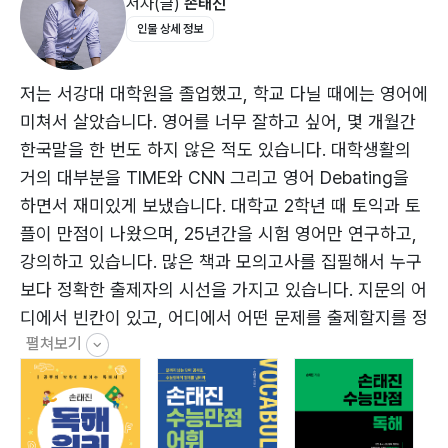
저자(글)
손태진
13. 형용사
인물 상세 정보
14. 부사
15. 비교 구문
16. 전치사
저는 서강대 대학원을 졸업했고, 학교 다닐 때에는 영어에
17. 등위접속사와 상관접속사
미쳐서 살았습니다. 영어를 너무 잘하고 싶어, 몇 개월간
18. 부사절 접속사
한국말을 한 번도 하지 않은 적도 있습니다. 대학생활의
19. 명사절 접속사
거의 대부분을 TIME와 CNN 그리고 영어 Debating을
20. 관계대명사
하면서 재미있게 보냈습니다. 대학교 2학년 때 토익과 토
21. 강조, 도치
플이 만점이 나왔으며, 25년간을 시험 영어만 연구하고,
강의하고 있습니다. 많은 책과 모의고사를 집필해서 누구
보다 정확한 출제자의 시선을 가지고 있습니다. 지문의 어
디에서 빈칸이 있고, 어디에서 어떤 문제를 출제할지를 정
펼쳐보기
확히 볼 수 있습니다. 현재는 공단기(ST Unitas)에서 영
어과 대표교수로 강의하고 있습니다. 3년 전 딸이 중3이
던 때부터 영어를 직접 가르치면서, 중, 고등부 학원에 관
심을 가지게 되었습니다. 한 살이라도 어릴 때부터, 제대