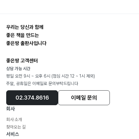
저서
〈뿌리 깊은 어원 영단어(2021, 혜지원)〉, 〈손태진 공무원
영어 뽀개기: 문법(2021, 혜지원)〉, 〈손태진 공무원 영어
우리는 당신과 함께
뽀개기: 구문(2021, 혜지원)〉, 〈손태진 공무원 영어 뽀개
좋은 책을 만드는
기: 독해(2021, 혜지원)〉, 〈손태진 공무원 영어 실전동형
좋은땅 출판사입니다
모의고사 1(2021, 하움)〉
(예정) 〈손태진 수능만점어휘(좋은땅)〉, 〈손태진 문법 원리
좋은땅 고객센터
(좋은땅)〉, 〈손태진 독해 원리(좋은땅)〉, 〈손태진 수능만점
상담 가능 시간
구문(어법)(좋은땅)〉, 〈손태진 수능만점독해(좋은땅)〉
평일 오전 9시 ~ 오후 6시 (점심 시간 12 ~ 1시 제외)
주말, 공휴일은 이메일로 문의부탁드립니다
02.374.8616
이메일 문의
회사
회사 소개
찾아오는 길
서비스