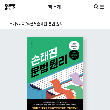
책 소개
책 소개
>
교재/수험서
손태진 문법 원리