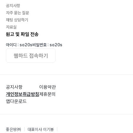
공지사항
자주 묻는 질문
채팅 상담하기
자료실
원고 및 파일 전송
아이디 : so20s
비밀번호 : so20s
웹하드 접속하기
공지사항
이용약관
개인정보취급방침
제휴문의
앱다운로드
좋은땅㈜
|
대표이사 이기봉
|