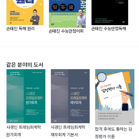
로, 체계적으로 강의를 하면, 엄청난 효과를 볼 수 있다는
것을 느꼈고, 전에 없던 보람을 찾게 되었습니다. 그래서,
손태진 영어학원을 개원하게 되었고, 수능 관련 교재를 집
필하게 되었습니다.
손태진 독해 원리
손태진 수능만점독해
손
손태진 수능만점어휘
대표이력
현) 공단기 영어과 대표교수
전) 영단기 토익 대표강사
같은 분야의 도서
전) 파고다어학원 토익 대표강사
그 외 다수의 기업체 영어강의
수상경력
파고다 어학원 2004년 BEST TEACHER상
파고다 어학원 수강생이 뽑은 2015년 전국 최우수 강사
상
사경인 프레임회계학
사경인 프레임회계학
합격 후에도 통하는 감
원가회계
재무회계 기본서
정평가 이론