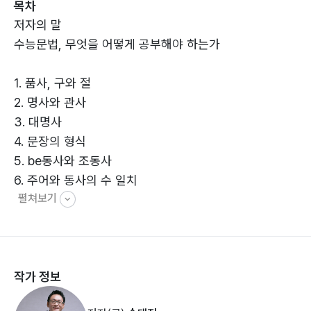
목차
가 시대에 맞춰 ‘적게 공부하고 정확하게 맞히는’ 전략적
저자의 말
인 학습 로드맵을 제시하여 수험생의 학습 부담을 획기적
수능문법, 무엇을 어떻게 공부해야 하는가
으로 줄여 준다.
1. 품사, 구와 절
감으로 문법 문제를 풀며 불안해하는 학생들에게 확신을
2. 명사와 관사
심어 주는 가장 정확한 해답지가 될 것이다. 저자는 영어
3. 대명사
가 어려운 것이 아니라 어디서부터 어떻게 공부해야 할지
4. 문장의 형식
모르는 학생들을 위해, 수능 문법을 관통하는 단단한 원리
5. be동사와 조동사
를 전수한다. 개념부터 실전까지 한 권으로 마스터할 수
6. 주어와 동사의 수 일치
있는 이 책은, 수능 영어 1등급을 향한 가장 빠르고 논리
펼쳐보기
7. 수동태
적인 길을 안내할 것이다.
8. 시제
9. 가정법
10. 부정사
작가 정보
11. 동명사
12. 분사