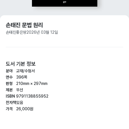
손태진 문법 원리
손태진
좋은땅
2026년 03월 12일
도서 기본 정보
분야
교재/수험서
면수
396쪽
판형
210mm × 297mm
제본
무선
ISBN
9791138855952
전자책
있음
가격
26,000원