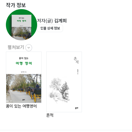
작가 정보
Unit 12. 식당130
Unit 13. 패스트푸드144
저자(글)
김계희
Unit 14. 커피숍/맥주집/와인바150
인물 상세 정보
Unit 15. 쇼핑162
Unit 16. 관광180
Unit 17. 병원192
펼쳐보기
Unit 18. 약국202
꿈이 있는 여행영어
흔적