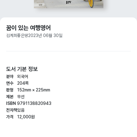
꿈이 있는 여행영어
김계희
좋은땅
2023년 06월 30일
도서 기본 정보
분야
외국어
면수
204쪽
판형
152mm × 225mm
제본
무선
ISBN
9791138820943
전자책
있음
가격
12,000원