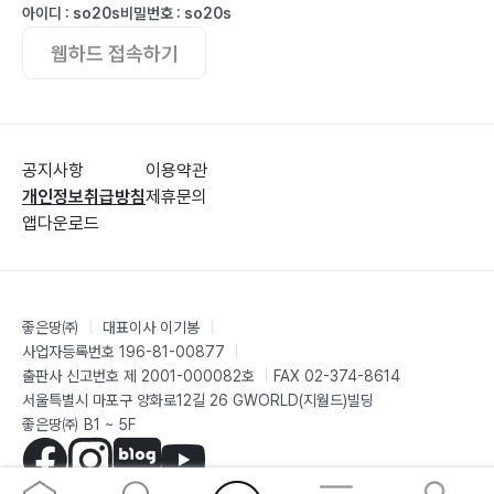
아이디 : so20s
비밀번호 : so20s
웹하드 접속하기
공지사항
이용약관
개인정보취급방침
제휴문의
앱다운로드
좋은땅㈜
|
대표이사 이기봉
|
사업자등록번호 196-81-00877
|
출판사 신고번호 제 2001-000082호
|
FAX 02-374-8614
서울특별시 마포구 양화로12길 26 GWORLD(지월드)빌딩
좋은땅㈜ B1 ~ 5F
©G-WORLD