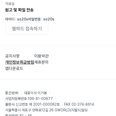
자료실
원고 및 파일 전송
아이디 : so20s
비밀번호 : so20s
웹하드 접속하기
공지사항
이용약관
개인정보취급방침
제휴문의
앱다운로드
좋은땅㈜
|
대표이사 이기봉
|
사업자등록번호 196-81-00877
|
출판사 신고번호 제 2001-000082호
|
FAX 02-374-8614
서울특별시 마포구 양화로12길 26 GWORLD(지월드)빌딩
좋은땅㈜ B1 ~ 5F