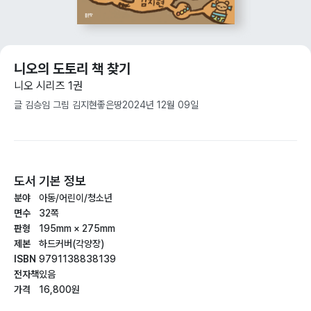
니오의 도토리 책 찾기
니오 시리즈 1권
글 김승임 그림 김지현
좋은땅
2024년 12월 09일
도서 기본 정보
분야
아동/어린이/청소년
면수
32쪽
판형
195mm × 275mm
제본
하드커버(각양장)
ISBN
9791138838139
전자책
있음
가격
16,800원