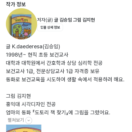
작가 정보
저자(글)
글 김승임 그림 김지현
인물 상세 정보
글 K.daederesa(김승임)
1998년~ 현직 초등 보건교사
대학과 대학원에서 간호학과 상담 심리학 전공
보건교사 1급, 전문상담교사 1급 자격증 보유
동화로 보건교육을 시도하여 생활 속에서 적용하려 해요.
그림 김지현
홍익대 시각디자인 전공
엄마의 동화 『도토리 책 찾기』에 그림을 그렸어요.
펼쳐보기
어린 시절 엄마의 즉석 동화 이야기는 창의력에 도움이 되
었고, 책을 좋아하게 되었어요.