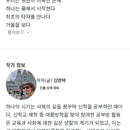
우리는 영원히 미숙한 존재
성찰을 통해 완성되어 가는 과정임을 이야기한다. 《빛, 그
하나는 품에서 시작한다
림자, 순례》는 삶의 갈림길에서 방을 묻는 이들에게, 생각
최초의 타자를 만나다
의 출발점이 되어 주는 책이다.
거울을 보다
펼쳐보기
거울에 빠지다
하나에서 둘로
둘_그림자 : 우리는 무엇인가
작가 정보
말하는 대로
아버지의 이름으로
저자(글)
김영택
가족의 탄생
인물 상세 정보
개인의 발견
새는 알에서 나오려고 투쟁한다
타자는 천사인가, 악마인가
하나의 시기는 사제의 길을 꿈꾸며 신학을 공부하던 때이
타자와 거리 유지
다. 신학교 재학 중 여름방학을 맞아 참여한 공부방 활동
둘이 등장하는 무대
은 교육과 사회에 대한 깊은 성찰의 계기가 되었고, 이는