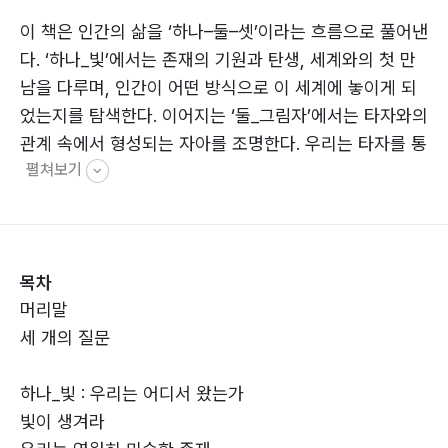
이 책은 인간의 삶을 ‘하나–둘–셋’이라는 흐름으로 풀어낸
다. ‘하나_빛’에서는 존재의 기원과 탄생, 세계와의 첫 만
남을 다루며, 인간이 어떤 방식으로 이 세계에 놓이게 되
었는지를 탐색한다. 이어지는 ‘둘_그림자’에서는 타자와의
관계 속에서 형성되는 자아를 조명한다. 우리는 타자를 통
펼쳐보기
해 자신을 인식하고, 관계 속에서 갈등하고 성장하며
‘나’라는 존재를 만들어 간다. 마지막 ‘셋_순례’는 삶의 방
향에 대한 질문으로 나아간다. 저자는 실제 산티아고 순례
길을 걸으며 경험한 사유를 바탕으로, 삶을 목적지가 아닌
목차
‘과정으로서의 여정’으로 바라본다. 걷고 또 걷는 반복 속
머리말
에서, 우리는 스스로에게 질문을 던지고 결국 그 질문을
세 개의 질문
내려놓는 법을 배우게 된다.
하나_빛 : 우리는 어디서 왔는가
이 책은 나라는 존재는 고정된 실체가 아니라 타자와의 관
빛이 생겨라
계 속에서 끊임없이 생성되는 존재이며, 삶은 그 관계와