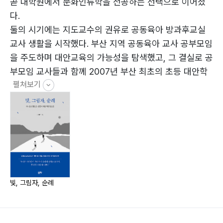
둘에서 셋으로
곧 대학원에서 문화인류학을 전공하는 선택으로 이어졌
다.
셋_순례 : 우리는 어디로 가는가
둘의 시기에는 지도교수의 권유로 공동육아 방과후교실
우리로서 하나
교사 생활을 시작했다. 부산 지역 공동육아 교사 공부모임
환대하는 우리
을 주도하며 대안교육의 가능성을 탐색했고, 그 결실로 공
우리는 어디로 가는가
부모임 교사들과 함께 2007년 부산 최초의 초등 대안학
펼쳐보기
교인 ‘꽃피는학교’를 설립했다.
맺음말: 우리가 등장할 순간
셋의 시기는 꽃피는학교 교사로서 학생들과 호흡하는 삶
이다. 초등부터 고등학교 과정까지 학생들을 직접 지도하
며, 한 존재가 독립된 주체로 성장하는 과정을 깊이 있게
관찰해 왔다. 급변하는 환경 속에서 아이들의 성장이 점점
더 어려워지는 현실을 직시하며, 하나둘셋 발달론을 바탕
으로 여전히 현장에서 학생들과 만나고 있다.
빛, 그림자, 순례