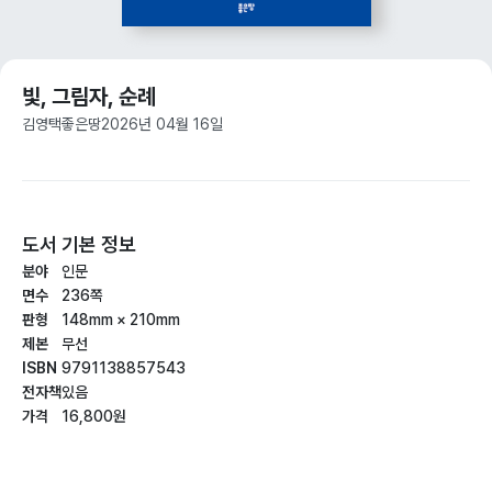
빛, 그림자, 순례
김영택
좋은땅
2026년 04월 16일
도서 기본 정보
분야
인문
면수
236쪽
판형
148mm × 210mm
제본
무선
ISBN
9791138857543
전자책
있음
가격
16,800원