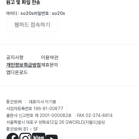
원고 및 파일 전송
아이디 : so20s
비밀번호 : so20s
웹하드 접속하기
공지사항
이용약관
개인정보취급방침
제휴문의
앱다운로드
좋은땅㈜
|
대표이사 이기봉
|
사업자등록번호 196-81-00877
|
출판사 신고번호 제 2001-000082호
|
FAX 02-374-8614
서울특별시 마포구 양화로12길 26 GWORLD(지월드)빌딩
좋은땅㈜ B1 ~ 5F