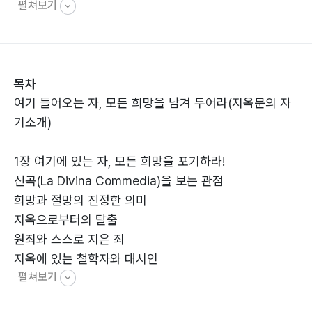
펼쳐보기
시하게 한다. 지옥문의 자기소개인 “여기 들어오는 자, 모
든 희망을 남겨 두어라”라는 문구에서 절망이 아닌 ‘에고
의 소멸’과 ‘진정한 자유’를 읽어내는 저자의 통찰은 파격
적이다. 우울과 불면을 삶의 기회로 바라보고, 카르마와
목차
업장 소멸이라는 주제를 통해 지옥 같은 현실에서 탈출하
여기 들어오는 자, 모든 희망을 남겨 두어라(지옥문의 자
는 구체적인 마음의 경로를 제시한다.
기소개)
현직 물리치료사로서 몸과 마음의 고통을 지켜봐 온 저자
1장 여기에 있는 자, 모든 희망을 포기하라!
가 전하는 최상의 행복에 관한 기록이다. 저자는 위대한
신곡(La Divina Commedia)을 보는 관점
시인 단테를 비판하거나 폄훼하는 대신, 그가 남긴 영감을
희망과 절망의 진정한 의미
빌려 자신만의 방식으로 ‘천국을 확인하려 할 필요조차 없
지옥으로부터의 탈출
는 자유’에 대해 이야기한다. 삶의 무게에 짓눌려 길을 잃
원죄와 스스로 지은 죄
었다고 느끼는 이들에게, 이 책은 이미 우리 안에 존재했
지옥에 있는 철학자와 대시인
던 자유와 행복을 다시 알아차리게 돕는 다정한 등불이 되
펼쳐보기
에고에 머물러 있는 자
어 줄 것이다.