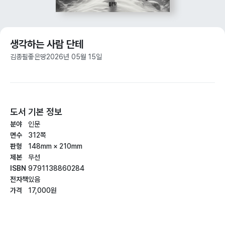
생각하는 사람 단테
김종필
좋은땅
2026년 05월 15일
도서 기본 정보
분야
인문
면수
312쪽
판형
148mm × 210mm
제본
무선
ISBN
9791138860284
전자책
있음
가격
17,000원