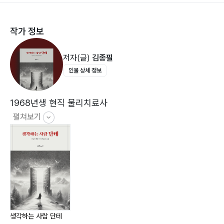
2장 삶의 지옥으로부터 탈출
사후에 고통받는 영혼?
작가 정보
예수의 깨달음
죄짓는 자 누구인가?
저자(글)
김종필
지옥은 영원하다
인물 상세 정보
독수리와 목성천
3장 에고의 집착
1968년생 현직 물리치료사
우울과 불면이 기회다
펼쳐보기
울타리를 확장하지 못한 단테
지옥의 씨앗
4장 삶은 내 편이다
나는 나로서 그대로 있으리라
카르마, 업장 소멸
걱정하는 자 누구인가?
생각하는 사람 단테