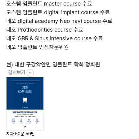
13. ‌Q: 충치가 너무 심해서 신경 치료를 해야 한다는데,
오스템 임플란트 master course 수료
신경 치료는 어떤 과정인가요? 44
오스템 임플란트 digital implant course 수료
14. Q: 신경 치료 후에는 꼭 크라운을 씌워야 하나요? 47
네오 digital academy Neo navi course 수료
15. ‌Q: 잇몸에서 피가 자주 나는데 잇몸병인가요? 잇몸병
네오 Prothodontics course 수료
의 증상은 무엇인가요? 50
네오 GBR & Sinus intensive course 수료
16. Q: 잇몸병은 어떻게 치료하나요? 53
네오 임플란트 임상자문위원
17. Q: 사랑니는 꼭 빼야 하나요? 언제 빼는 것이 좋은가
요? 56
현) 대한 구강악안면 임플란트 학회 정회원
18. Q: 치아 시림 증상은 왜 나타나나요? 어떻게 완화할
펼쳐보기
현) 대한 턱관절 교합학회 정회원
수 있나요? 59
현) 영광 초담치과 대표원장
19. Q: 이갈이가 심한데 어떻게 해야 하나요? 62
20. Q: 입냄새가 심한데 치과에서도 치료가 가능한가요?
전) 해와달치과 대표원장 역임
65
전) 광주 지플란트 치과 원장 역임
전) 광주 세움치과 원장 역임
Part 3 심미 치료와 치아 교정, 아름다운 미소를 위하여!
21. Q: 치아 미백은 어떤 효과가 있나요? 안전한가요? 70
치과 50문 50답