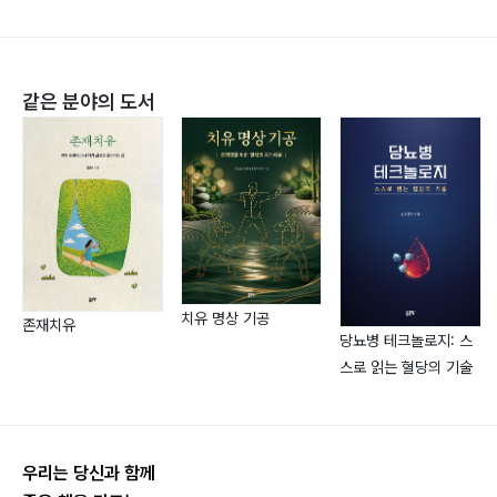
22. Q: 치아 라미네이트는 무엇이고 어떤 경우에 필요한
가요? 73
23. Q: 치아 교정은 어떤 경우에 필요한가요? 76
같은 분야의 도서
24. Q: 치아 교정은 얼마나 오래 걸리나요? 통증은 없나
요? 77
25. Q: 성인도 치아 교정이 가능한가요? 78
26. Q: 임플란트는 무엇인가요? 어떤 경우에 필요하나
요? 79
27. Q: 임플란트 수술은 아픈가요? 성공률은 어떤가요?
82
28. Q: 틀니와 임플란트, 어떤 것을 선택해야 하나요? 85
치유 명상 기공
존재치유
당뇨병 테크놀로지: 스
29. Q: 부분 틀니와 전체 틀니는 어떻게 다른가요? 88
스로 읽는 혈당의 기술
30. Q: 보철 치료 후 관리는 어떻게 해야 하나요? 91
Part 4 어린이 치아 관리, 건강한 성장을 위해!
우리는 당신과 함께
31. Q: 우리 아이의 첫 치과 검진은 언제 하는 것이 좋을