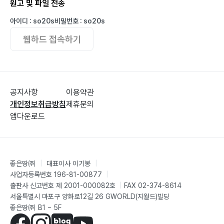
원고 및 파일 전송
121
40. Q: 치아에 금이 간 것 같아요. 어떻게 해야 하나요?
아이디 : so20s
비밀번호 : so20s
124
웹하드 접속하기
Part 6 응급 상황 대처법!
41. Q: 갑자기 치아가 부러졌을 때 어떻게 해야 하나요?
128
공지사항
이용약관
42. Q: 치아가 빠졌을 때 어떻게 해야 하나요? 131
개인정보취급방침
제휴문의
43. Q: 잇몸이 심하게 붓고 아픈데 어떻게 해야 하나요?
앱다운로드
134
44. Q: 교정 장치가 부러지거나 떨어졌을 때 어떻게 해야
하나요? 137
좋은땅㈜
|
대표이사 이기봉
|
45. Q: 임플란트 주위가 아프고 붓는데 어떻게 해야 하나
사업자등록번호 196-81-00877
|
요? 140
출판사 신고번호 제 2001-000082호
|
FAX 02-374-8614
서울특별시 마포구 양화로12길 26 GWORLD(지월드)빌딩
좋은땅㈜ B1 ~ 5F
Part 7 치과 상식, 이것이 궁금해요!