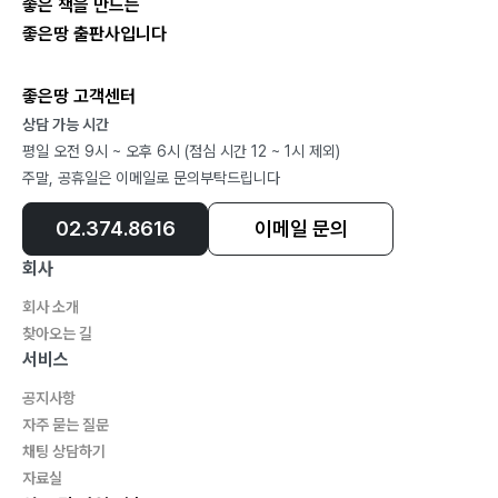
좋은 책을 만드는
까요? 96
좋은땅 출판사입니다
32. Q: 불소 도포는 무엇이고 어떤 효과가 있나요? 99
33. Q: 실란트(치아 홈 메우기)는 무엇인가요? 어떤 치아
좋은땅 고객센터
에 하나요? 102
상담 가능 시간
34. Q: 아이들이 치과를 무서워하는데 어떻게 도와줘야
평일 오전 9시 ~ 오후 6시 (점심 시간 12 ~ 1시 제외)
할까요? 105
주말, 공휴일은 이메일로 문의부탁드립니다
35. Q: 우리 아이가 손가락을 빠는데 치아에 문제가 될까
요? 108
02.374.8616
이메일 문의
회사
Part 5 치과 상식, 이것만은 꼭 알아 두자!
회사 소개
36. Q: 치과 정기 검진은 왜 중요한가요? 얼마나 자주 받
찾아오는 길
아야 하나요? 112
서비스
37. Q: 구강암은 어떤 증상이 있나요? 예방 방법은 무엇
공지사항
인가요? 115
자주 묻는 질문
38. Q: 임산부는 치과 치료를 받아도 안전한가요? 118
채팅 상담하기
39. Q: 당뇨병 환자는 치과 치료 시 주의할 점이 있나요?
자료실