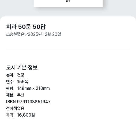
치과 50문 50답
조숭현
좋은땅
2025년 12월 20일
도서 기본 정보
분야
건강
면수
156쪽
판형
148mm × 210mm
제본
무선
ISBN
9791138851947
전자책
없음
가격
16,800원