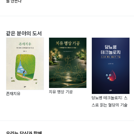
를 만든다
유산균(Probiotics)은 대장청소가 끝난 후 넣어 주는 것
저자는 현재 미국 캘리포니아주에서 자연의학의 연구와
이 순서이다
저술 활동을 이어가며 바쁜 일상을 보내고 있다.
유산균은 나쁜 균, 곰팡이들보다 약하다
저서로 〈우리집 주치의 자연의학〉,〈내 몸 내가 고쳐쓴다〉
유산균을 계속 드셔야 하는 이유
가 있다.
같은 분야의 도서
유산균이 장 속에서 정착을 할까?
이 토종균들은 영원히 증식하나?
나이가 들면 유산균이 더 필요하다
소장균, 대장균이 효과가 없다는 사례
금기음식
주의사항
부작용?
치유 명상 기공
존재치유
칸디다증에 콩을 먹으면 안 되는가?
당뇨병 테크놀로지: 스
칸디다증으로 걸릴 수 있는 자가면역질병들
스로 읽는 혈당의 기술
임상사례들
칸디다 처방으로 한포진을 고쳐 준 사례
우리는 당신과 함께