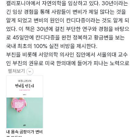
오른쪽으로 누워라!!
캘리포니아에서 자연의학을 임상하고 있다. 30년이라는
중요
긴 임상 경험을 통해 사람들이 변비가 제일 많다는 것을
팁
알게 되었고 변비의 원인이 칸디다증이라는 것도 알게 되
식당이 문제이다!!!
었다. 이 책은 30년에 걸친 부단한 연구와 경험을 바탕으
항생제가 제일 문제이다!!!
로 45일만에 칸디다증을 완전 정복하고 황금변을 보는
아침 양치 중요하다!
국내 최초의 100% 실전 비방을 제시한다.
질염, 질 가려움증
부친을 비롯해 서양의학 의사인 집안에서 서울의대 교수
내성이 생기는가?
인 부친의 권유로 미국 한의대에 들어가 피나는 노력으로
그럼 왜 재발이 되는가?
펼쳐보기
수석졸업을 했으나 한의학은 여전히 많은 의문점을 남겼
내성이 생겼다고?
고 그 부족함은 자연의학을 공부하면서 비로서 채워질 수
유익균에도 내성이 생기는가?
있었다.
칸디다 곰팡이는 유익균이 분비하는 항균물질인
자연의학의 중요성에 일찌감치 눈뜬 저자는 수십 년간 가
Acidophilin, Bacteriocin에 내성이 생길 수 있나?
장 효과가 좋은 자연치료제를 찾기 위해 무수한 제품의 성
얼마 동안 복용해야 하나?
분들을 임상에 실험하고 분석해왔다. 이 책은 저자가 평생
중요: 먼저 설사를 하여 대장의 나쁜 균들을 대량 배출하
에 걸친 연구와 경험을 바탕으로 한 놀라운 결과물이다.
는 것이 비결이다!!
그간 밝혀낸 칸디다증의 비법을 이 책에 남김없이 쏟아낸
내 몸속 곰팡이가 변비