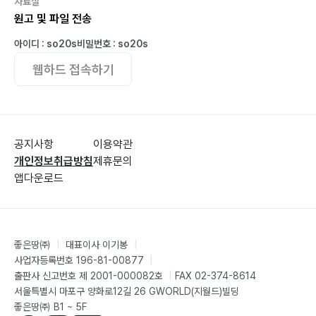
자료실
원고 및 파일 전송
아이디 : so20s
비밀번호 : so20s
웹하드 접속하기
공지사항
이용약관
개인정보취급방침
제휴문의
앱다운로드
좋은땅㈜
|
대표이사 이기봉
|
사업자등록번호 196-81-00877
|
출판사 신고번호 제 2001-000082호
|
FAX 02-374-8614
서울특별시 마포구 양화로12길 26 GWORLD(지월드)빌딩
좋은땅㈜ B1 ~ 5F