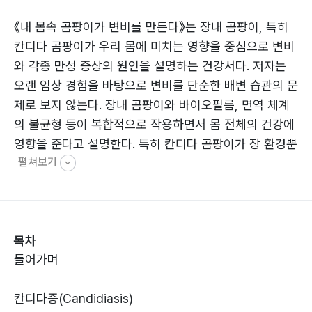
《내 몸속 곰팡이가 변비를 만든다》는 장내 곰팡이, 특히
칸디다 곰팡이가 우리 몸에 미치는 영향을 중심으로 변비
와 각종 만성 증상의 원인을 설명하는 건강서다. 저자는
오랜 임상 경험을 바탕으로 변비를 단순한 배변 습관의 문
제로 보지 않는다. 장내 곰팡이와 바이오필름, 면역 체계
의 불균형 등이 복합적으로 작용하면서 몸 전체의 건강에
영향을 준다고 설명한다. 특히 칸디다 곰팡이가 장 환경뿐
펼쳐보기
아니라 질염, 피부 문제, 피로감 등 다양한 증상과 연결될
수 있다는 점을 구체적인 사례와 함께 풀어낸다.
또한 이 책은 단순히 병의 원인을 지적하는 데 그치지 않
는다. 식습관 관리, 장 환경 개선, 대장청소와 바이오필름
목차
관리 등 실제 생활 속에서 실천할 수 있는 방법들을 함께
들어가며
제시하며, 몸의 균형을 회복하는 방향을 안내한다. 《내 몸
속 곰팡이가 변비를 만든다》는 반복되는 변비와 만성적인
칸디다증(Candidiasis)
몸의 이상 신호로 고민하는 사람들에게 새로운 시각을 제