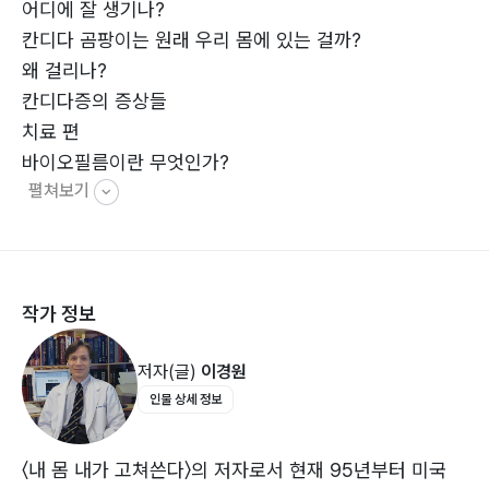
어디에 잘 생기나?
시하는 책이다. 몸속 환경을 근본적으로 돌아보게 하며,
칸디다 곰팡이는 원래 우리 몸에 있는 걸까?
건강한 장이 전신 건강의 출발점이라는 사실을 다시 생각
왜 걸리나?
하게 만든다.
칸디다증의 증상들
치료 편
바이오필름이란 무엇인가?
펼쳐보기
칸디다 바이오필름의 빠른 증식과 파괴의 어려움
왜 바이오필름 분해제가 중요한가?
바이오필름 분해제
골조를 철거하는 EDTA가 중요하다
작가 정보
EDTA가 든 바이오필름 분해제와 칸디다 곰팡이 죽이는
약을 같이 복용해야 한다
저자(글)
이경원
바이오필름 분해제에는 내성이 생길 수 없다
인물 상세 정보
바이오필름이 분해되는지 어떻게 아나?
대장청소 생약제들, 이들은 유익균에 해를 주는가? 내성
이 생기는가?
〈내 몸 내가 고쳐쓴다〉의 저자로서 현재 95년부터 미국