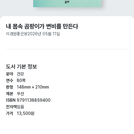
내 몸속 곰팡이가 변비를 만든다
이경원
좋은땅
2026년 05월 11일
도서 기본 정보
분야
건강
면수
80쪽
판형
148mm × 210mm
제본
무선
ISBN
9791138859400
전자책
있음
가격
13,500원