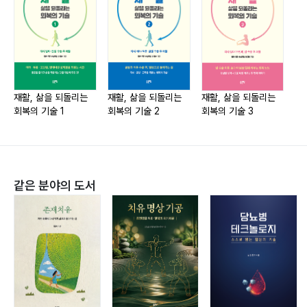
[폐암 편]
함한 총 4년의 교육 수련 과정을 통해 뛰어난 전문성과 인
폐암 수술과 그 이후의 회복
성을 겸비한 후배 의사들을 매년 배출하고 있습니다.
수술 후 따라오는 후유증
수술 이후 치료 과정
병원에서 하는 재활치료
재활, 삶을 되돌리는
재활, 삶을 되돌리는
재활, 삶을 되돌리는
〈폐암 수술 후 시기별 재활과정 한눈에 보기〉
회복의 기술 1
회복의 기술 2
회복의 기술 3
[위암 편]
위암 수술 적응증과 방법
같은 분야의 도서
수술 후 따라오는 후유증
수술 이후 치료 과정
병원에서 하는 재활치료
건강을 지키기 위한 자가 관리
〈위암 수술 후 시기별 재활과정 한눈에 보기〉
[대장암 편]