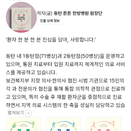
[갑상선암 편]
이 책은 환자와 보호자가 실제 상황에서 바로 펼쳐 볼 수
저자(글)
동탄 튼튼 한방병원 원장단
갑상선암 수술 적응증과 방법
있는 회복의 지도가 된다. 각 권은 수술 부위와 시기에 맞
인물 상세 정보
수술 후 따라오는 후유증
춘 목표와 운동법, 주의사항을 명확하게 정리하여 재활 일
수술 이후 치료 과정
지처럼 활용할 수 있다. 재활은 단순한 반복이 아니라, 몸
병원에서 하는 재활치료
과 신뢰를 다시 쌓아 가는 과정이라는 메시지를 담고 있으
‘환자 한 분 한 분 진심을 담아, 사랑합니다.’
건강을 지키기 위한 자가 관리
며, 꾸준히 자신을 회복의 궤도 위에 세워 가도록 이끈다.
〈갑상선암 수술 후 시기별 재활과정 한눈에 보기〉
동탄 내 1동탄점(71병상)과 2동탄점(50병상)을 운영하고
<재활, 삶을 되돌리는 회복의 기술>은 아픔 너머 새로운
있으며, 통원 치료부터 입원 치료까지 체계적인 의료 서비
[유방암 편]
삶을 설계하고자 하는 모든 이들의 동반자가 된다. 혼자
스를 제공하고 있습니다.
유방암 수술과 재건의 핵심 포인트
헤매는 대신, 구체적이고 실행 가능한 계획을 따라가며 몸
보건복지부 지정 의사·한의사 협진 시범 기관으로 15인의
수술 후 따라오는 후유증
을 회복하고 마음을 다잡을 수 있도록 돕는다. 수술을 넘
각 과 전문의가 협진을 통해 통합 의학적 관점으로 진료하
수술 이후 치료 과정
어선 그 길 위에서, 독자는 자신과 다시 화해하고 새로운
고 있으며, 특히 수술 후 재활 환자군을 중점적으로 진료
병원에서 하는 재활치료
일상을 설계해 갈 힘을 얻게 된다.
하면서 지역 의료 시스템의 한 축을 성실히 담당하고 있습
건강을 지키기 위한 자가 관리
펼쳐보기
니다.
〈유방암 수술 후 시기별 재활과정 한눈에 보기〉
아울러 보건복지부 지정 일반 · 전문 수련 한방병원으로,
1년의 일반수련(인턴)과 3년의 전문수련(레지던트)을 포