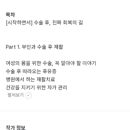
는 불안과 회복의 과정을 세밀하게 안내한다. 보조기와 목
목차
발의 정확한 사용법, 시기별 운동법, 흔히 저지르는 실수
[시작하면서] 수술 후, 진짜 회복의 길
를 피하는 방법까지 담겨 있어 관절을 되살리는 길을 단계
적으로 제시한다.
Part 1. 부인과 수술 후 재활
2권은 척추와 골절 회복을 주제로, 목과 허리, 그리고 부
러진 뼈가 다시 제자리를 찾는 과정을 보여 준다. 올바른
여성의 몸을 위한 수술, 꼭 알아야 할 이야기
자세와 균형 회복, 병원 재활과 자가운동을 연결하는 방법
수술 후 따라오는 후유증
을 통해 통증을 넘어서는 길을 알려 준다.
병원에서 하는 재활치료
건강을 지키기 위한 자가 관리
3권은 부인과와 암 수술 후 재활을 집중적으로 다룬다. 유
펼쳐보기
〈부인과 수술 후 시기별 재활과정 한눈에 보기〉
방암, 위암, 대장암, 갑상선암, 폐암 등 주요 암 수술 뒤 나
타나는 후유증과 림프부종·장루·호흡 문제에 대한 대응법
을 제시하고, 몸과 마음을 함께 돌보며 삶을 재건하는 방
Part 2. 암 수술 후 재활
법을 보여 준다.
작가 정보