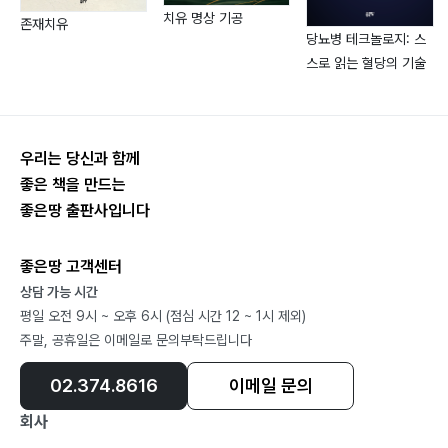
치유 명상 기공
대장암 수술 적응증과 방법
존재치유
당뇨병 테크놀로지: 스
수술 후 따라오는 후유증
스로 읽는 혈당의 기술
수술 이후 치료 과정
병원에서 하는 재활치료
건강을 지키기 위한 자가 관리
우리는 당신과 함께
〈대장암 수술 후 시기별 재활과정 한눈에 보기〉
좋은 책을 만드는
좋은땅 출판사입니다
[참고문헌]
좋은땅 고객센터
[부록] 집에서 쉽게 따라 하는 재활 운동법 QR코드
상담 가능 시간
평일 오전 9시 ~ 오후 6시 (점심 시간 12 ~ 1시 제외)
주말, 공휴일은 이메일로 문의부탁드립니다
02.374.8616
이메일 문의
회사