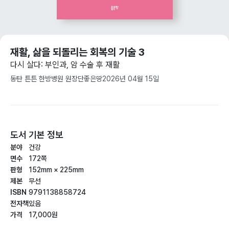
재활, 삶을 되돌리는 회복의 기술 3
다시 살다: 부인과, 암 수술 후 재활
동탄 튼튼 한방병원 원장단
좋은땅
2026년 04월 15일
도서 기본 정보
분야
건강
면수
172쪽
판형
152mm × 225mm
제본
무선
ISBN
9791138858724
전자책
있음
가격
17,000원