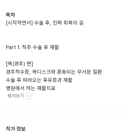
는 불안과 회복의 과정을 세밀하게 안내한다. 보조기와 목
목차
발의 정확한 사용법, 시기별 운동법, 흔히 저지르는 실수
[시작하면서] 수술 후, 진짜 회복의 길
를 피하는 방법까지 담겨 있어 관절을 되살리는 길을 단계
적으로 제시한다.
Part 1. 척추 수술 후 재활
2권은 척추와 골절 회복을 주제로, 목과 허리, 그리고 부
러진 뼈가 다시 제자리를 찾는 과정을 보여 준다. 올바른
[목(경추) 편]
자세와 균형 회복, 병원 재활과 자가운동을 연결하는 방법
경추척수증, 목디스크와 혼동되는 무서운 질환
을 통해 통증을 넘어서는 길을 알려 준다.
수술 후 따라오는 후유증과 재활
병원에서 하는 재활치료
3권은 부인과와 암 수술 후 재활을 집중적으로 다룬다. 유
펼쳐보기
집에서 따라 하는 재활
방암, 위암, 대장암, 갑상선암, 폐암 등 주요 암 수술 뒤 나
이것만은 꼭 피하자!
타나는 후유증과 림프부종·장루·호흡 문제에 대한 대응법
<경추 수술 후 시기별 재활 과정 한눈에 보기>
을 제시하고, 몸과 마음을 함께 돌보며 삶을 재건하는 방
법을 보여 준다.
작가 정보
[허리(요추) 편]