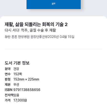
재활, 삶을 되돌리는 회복의 기술 2
다시 서다: 척추, 골절 수술 후 재활
동탄 튼튼 한방병원 원장단
좋은땅
2026년 04월 15일
도서 기본 정보
분야
건강
면수
152쪽
판형
152mm × 225mm
제본
무선
ISBN
9791138858656
전자책
있음
가격
17,000원