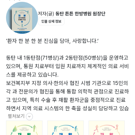
요추 수술의 종류와 방법
이 책은 환자와 보호자가 실제 상황에서 바로 펼쳐 볼 수
저자(글)
동탄 튼튼 한방병원 원장단
요추 수술 후 따라오는 후유증
있는 회복의 지도가 된다. 각 권은 수술 부위와 시기에 맞
인물 상세 정보
허리 수술 후 보조기 활용
춘 목표와 운동법, 주의사항을 명확하게 정리하여 재활 일
병원에서 하는 재활치료
지처럼 활용할 수 있다. 재활은 단순한 반복이 아니라, 몸
집에서 따라 하는 재활
과 신뢰를 다시 쌓아 가는 과정이라는 메시지를 담고 있으
'환자 한 분 한 분 진심을 담아, 사랑합니다.’
<허리 수술 후 시기별 재활 과정 한눈에 보기>
며, 꾸준히 자신을 회복의 궤도 위에 세워 가도록 이끈다.
동탄 내 1동탄점(71병상)과 2동탄점(50병상)을 운영하고
<재활, 삶을 되돌리는 회복의 기술>은 아픔 너머 새로운
있으며, 통원 치료부터 입원 치료까지 체계적인 의료 서비
Part 2. 골절 수술 후 재활
삶을 설계하고자 하는 모든 이들의 동반자가 된다. 혼자
스를 제공하고 있습니다.
헤매는 대신, 구체적이고 실행 가능한 계획을 따라가며 몸
보건복지부 지정 의사·한의사 협진 시범 기관으로 15인의
[골절 편]
을 회복하고 마음을 다잡을 수 있도록 돕는다. 수술을 넘
각 과 전문의가 협진을 통해 통합 의학적 관점으로 진료하
골절이 잘 생기는 부위는 어디일까?
어선 그 길 위에서, 독자는 자신과 다시 화해하고 새로운
고 있으며, 특히 수술 후 재활 환자군을 중점적으로 진료
골절 수술 후 반드시 지켜야 할 것은?
일상을 설계해 갈 힘을 얻게 된다.
하면서 지역 의료 시스템의 한 축을 성실히 담당하고 있습
골절 수술 후 합병증과 후유증
펼쳐보기
니다.
병원에서 하는 재활치료
아울러 보건복지부 지정 일반 · 전문 수련 한방병원으로,
집에서 따라 하는 재활
1년의 일반수련(인턴)과 3년의 전문수련(레지던트)을 포