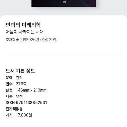
안과의 미래의학
어둠이 사라지는 시대
조재학
좋은땅
2026년 01월 20일
도서 기본 정보
분야
건강
면수
276쪽
판형
148mm × 210mm
제본
무선
ISBN
9791138852531
전자책
없음
가격
17,000원