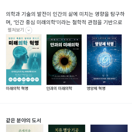
빛의 끝에서 인간을 다시 보다
의학과 기술의 발전이 인간의 삶에 미치는 영향을 탐구하
며, ‘인간 중심 미래의학’이라는 철학적 관점을 기반으로
펼쳐보기
연구와 집필 활동을 병행하고 있다. 의료 시스템 혁신, 미
래 의료 윤리, 장기 수명 시대의 건강 전략, AI 시대 의사
의 역할 재정립 등의 주제를 다룬다.
특히 그는 “의학의 본질은 인간”이라는 신념 아래, 기술
일변도의 의료 패러다임을 넘어 인간의 존엄성과 삶의 가
치를 회복하는 미래 의학 모델을 제시하고자 한다. 향후
의료 현장과 학계, 산업계를 잇는 의료 지식 플랫폼 구축
미래의학 혁명
안과의 미래의학
영양제 혁명
과 의료 인문학 확장 프로젝트에도 참여할 계획이다.
동국대학교 의과대학 및 동대학원을 졸업하였으며, 미국
같은 분야의 도서
UCSD Shiley Eye Institute에서 연수하였다. 모교에서
학생들을 가르치다가 현재는 좋은의사들안과병원 병원장