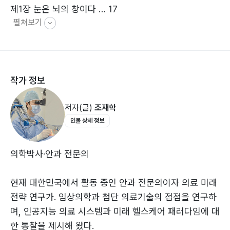
제1장 눈은 뇌의 창이다 … 17
펼쳐보기
제2장 의료 3.0 시대의 안과 … 33
“이 책은 안과 분야가 마주한 변화의 지형을 치밀한 자료
제3장 인공지능이 보는 세상 … 57
와 임상적 통찰로 그려 내며, 의료의 미래가 어떤 모습으
제4장 AI와 인간의 협진 – 지능의 의료혁명 … 81
로 다가올지를 한 폭의 풍경처럼 펼쳐 보인다. 기술의 진
제5장 유전자 치료와 시각의 재생 … 97
보가 환자 치료와 의료 환경을 어떻게 재구성할지 차분하
작가 정보
제6장 나노의학과 정밀 치료 – 몸속에서 작동하는 의사들
면서도 깊이 있게 사유하고 있어, 전문가는 물론 의료의
… 117
내일을 알고자 하는 독자에게도 의미 있는 시선을 제공한
저자(글)
조재학
제7장 스마트렌즈와 인공수정체의 진화 … 145
다. 변화의 흐름 속에서 길을 찾는 모든 이들에게 한 번쯤
인물 상세 정보
제8장 메타버스와 디지털 트윈 안과 … 171
머물러 읽어 볼 만한 책이다.”
제9장 뇌 – 시각 인터페이스와 인공시각 … 193
- 사공민(영남대학교 의과대학 안과교수)
제10장 인간 강화(Human Enhancement)의 문턱 …
의학박사·안과 전문의
215
제11장 안과산업의 미래경제학 … 229
현재 대한민국에서 활동 중인 안과 전문의이자 의료 미래
제12장 시각의 미래 – 빛을 설계하는 시대 … 257
전략 연구가. 임상의학과 첨단 의료기술의 접점을 연구하
며, 인공지능 의료 시스템과 미래 헬스케어 패러다임에 대
에필로그 … 272
한 통찰을 제시해 왔다.