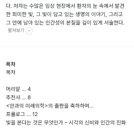
다. 저자는 수많은 임상 현장에서 환자의 눈 속에서 발견
한 희미한 빛, 그 빛이 담고 있는 생명의 이야기, 그리고
그 안에 남아 있는 인간성의 본질을 깊이 있게 서술한다.
펼쳐보기
저자의 깊은 사유와 치열한 연구가 한 권의 책으로 집약된
만큼, 나는 이 책을 기꺼이 추천하고 싶다. 이 책은 안과의
현재와 미래를 연결하는 단순한 기술 보고서가 아니라, 임
상적 통찰·과학적 비전·철학적 성찰이 결합된 종합적 미래
목차
의학 안내서이다.” - 김재찬(중앙대학교 의과대학 안과 명
목차
예교수)
머리말 … 4
“예방 중심 의료로의 패러다임 전환은 더 이상 선택이 아
추천사 … 8
닙니다. 이 책은 안과를 넘어 한국 의료 전체가 나아가야
<안과의 미래의학>의 출판을 축하하며…
할 방향을 명쾌하게 제시하며 국민 건강 수명을 실질적으
프롤로그 … 12
로 연장할 현실적 전략들을 담고 있어, 의료계 종사자뿐만
빛을 본다는 것은 무엇인가 – 시각의 신비와 인간의 진화
아니라 전 국민에게 일독을 권장합니다.”
- 이상호((前)KMI한국의학연구소 재단이사장)