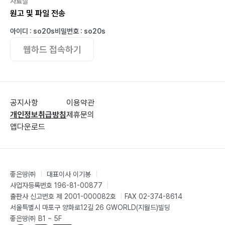
자료실
원고 및 파일 전송
아이디 : so20s
비밀번호 : so20s
웹하드 접속하기
공지사항
이용약관
개인정보취급방침
제휴문의
앱다운로드
좋은땅㈜
|
대표이사 이기봉
|
사업자등록번호 196-81-00877
|
출판사 신고번호 제 2001-000082호
|
FAX 02-374-8614
서울특별시 마포구 양화로12길 26 GWORLD(지월드)빌딩
좋은땅㈜ B1 ~ 5F