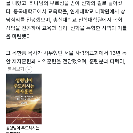
10장 성령님으로부터 직접 제자훈련을 받는 방법 125
를 내렸고, 하나님의 부르심을 받아 신학의 길로 들어섰
11장 성령의 은사는 제자훈련을 위한 강력한 도구이다
다. 동국대학교에서 교육학을, 연세대학교 대학원에서 상
139
담심리를 전공했으며, 총신대학교 신학대학원에서 목회
12장 성령님이 주도하시는 제자훈련의 커리큘럼과 교재
상담을 전공하여 교육과 심리, 신학을 통합한 사역의 기틀
153
을 마련했다.
13장 제자훈련의 마스터키: 성령충만 165
14장 마음을 터치하고 변화를 가져오는 질문을 해 보세요
고 옥한흠 목사가 시무했던 서울 사랑의교회에서 13년 동
175
안 제자훈련과 사역훈련을 전담했으며, 훈련분과 디렉터,
펼쳐보기
디지털사역실 지도, 제자훈련 콘텐츠개발 연구실장 등으
PART 5 제자훈련의 목적과 나아갈 방향
로 헌신했다. 또한 국제제자훈련원 컨설턴트 및 제자훈련
15장 제자훈련의 진정한 목적 209
지도자세미나(CAL 세미나), 제자훈련 체험학교 강사로
16장 제자훈련의 핵심은 열매론이다 219
활동하며 많은 평신도 지도자와 목회자를 세우는 데 앞장
17장 성령이여, 당신이 제자훈련을 직접 하옵소서! 229
서 왔다.
18장 제자훈련에 성공적으로 쓰임 받는 사역자는? 235
19장 한국 교회의 제자훈련이 앞으로 나아가야 할 방향
2001년 교회를 개척하여 2010년 ‘함께하는교회’로 이름
259
을 새롭게 하고 현재까지 담임 목회를 이어오고 있다. 상
성령님이 주도하시는