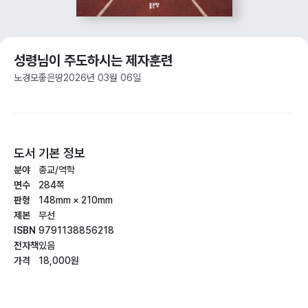
성령님이 주도하시는 제자훈련
노경모
좋은땅
2026년 03월 06일
도서 기본 정보
분야
종교/역학
면수
284쪽
판형
148mm × 210mm
제본
무선
ISBN
9791138856218
전자책
있음
가격
18,000원