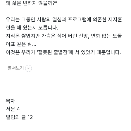
왜 삶은 변하지 않을까?”
우리는 그동안 사람의 열심과 프로그램에 의존한 제자훈
련을 해 왔는지 모릅니다.
지식은 쌓였지만 가슴은 식어 버린 신앙, 변화 없는 도돌
이표 같은 삶…
이것은 우리가 ‘잘못된 출발점’에 서 있었기 때문입니다.
펼쳐보기
육상 선수가 출발선을 잘못 잡으면, 아무리 빨리 달려도
결승점에 도달할 수 없습니다. 제자훈련도 마찬가지입니
다.
‘나의 의지’가 아닌 ‘성령님의 주도하심’이 출발점이 되어
목차
야 합니다.
서문 4
알림의 글 12
이제 내 힘을 빼고, 성령님이 주도하시는 올바른 출발점에
다시 서야 합니다.