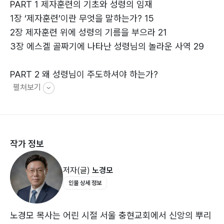
PART 1 제자훈련의 기초와 성령의 임재
이 책은 내 중심주의 트랙에서 내려와 성령님의 주권적인
1장 ‘제자훈련’이란 무엇을 말하는가? 15
인도하심을 따라가는
2장 제자훈련 위에 성령의 기름을 부으라 21
진짜 제자훈련의 길로 당신을 안내할 것입니다.
3장 에스겔 골짜기에 나타난 성령님의 놀라운 사역 29
“성령님이 주도하시면, 반드시 변화됩니다.”
PART 2 왜 성령님이 주도하셔야 하는가?
펼쳐보기
4장 왜 성령님이 제자훈련을 주도하셔야 하는가? 45
5장 제자훈련의 성공 여부는 성령님께 달려 있다 61
6장 예수님의 제자훈련은 마무리되었다. 이제는? 71
7장 더 이상 성령님을 교회에서 밀어내지 마세요 85
작가 정보
PART 3 성령님께 훈련받은 위대한 모델
저자(글)
노경모
8장 베드로를 제자훈련 시키신 성령님 97
인물 상세 정보
9장 바울을 제자훈련 시키신 성령님 111
PART 4 성령님 주도형 제자훈련의 실전과 방법
노경모 목사는 어린 시절 서울 충현교회에서 신앙의 뿌리