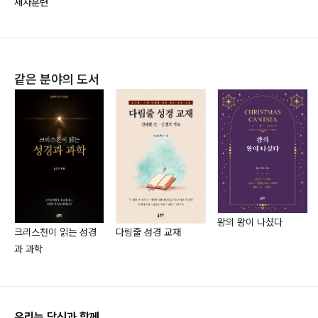
제자훈련
20장 마치는 말 279
담과 심리 전공을 바탕으로 이상심리, 정신장애, 노인심리
분야를 깊이 연구하여, 이를 바탕으로 정신적 고통을 겪는
참고 문헌 281
이들을 위한 상담과 회복 사역에 힘써 왔다. 현재는 제자
훈련과 소그룹, 강해설교를 통해 성도의 삶 전 영역이 온
같은 분야의 도서
전히 세워지는 ‘말씀과 치유와 회복’ 사역에 전념하고 있
다.
왕의 왕이 나셨다
크리스천이 읽는 성경
다림줄 성경 교재
과 과학
우리는 당신과 함께