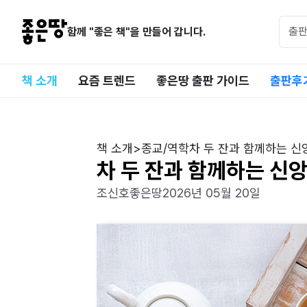
함께 "좋은 책"을 만들어 갑니다.
책 소개
요즘 트렌드
좋은땅 출판 가이드
출판후
책 소개
>
종교/역학
차 두 잔과 함께하는 신
차 두 잔과 함께하는 신앙
조신호
좋은땅
2026년 05월 20일