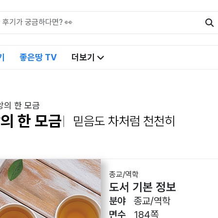
기
좋은땅 TV
더보기
앙의 한 모금
의 한 모금
믿음도 차처럼 천천히
종교/역학
도서 기본 정보
분야
종교/역학
면수
184쪽