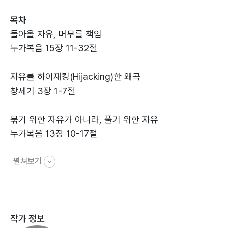
또한 예수님이 말씀하신 진리와 자유, 거룩의 관계를 통해
목차
신앙의 본질을 다시 질문한다. 진리는 단순한 지식이 아니
돌아올 자유, 머무를 책임
라 예수님과 함께 거하는 삶이며, 참된 자유는 하나님과
누가복음 15장 11-32절
동행하는 삶 속에서 완성된다고 설명한다. 《그리스도인의
자유와 책임》은 형식적인 신앙에 익숙해진 오늘의 교회와
자유를 하이재킹(Hijacking)한 왜곡
성도들에게 본질을 돌아보게 만드는 책이다. 자유를 통해
창세기 3장 1-7절
서로를 묶는 신앙이 아니라, 사랑으로 서로를 살리는 신앙
이 무엇인지를 다시 생각하게 만든다.
묶기 위한 자유가 아니라, 풀기 위한 자유
누가복음 13장 10-17절
펼쳐보기
진리, 자유와 거룩의 뿌리
요한복음 8장 31-34절 / 17장 17-19절
맛을 지키는 선택권
작가 정보
누가복음 14장 25-35절