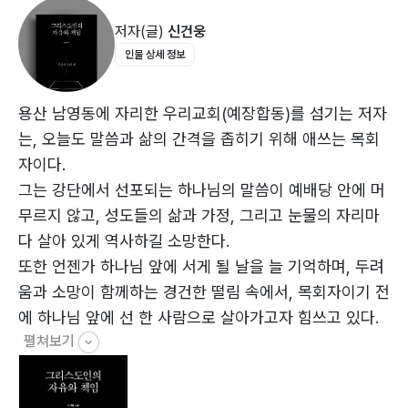
저자(글)
신건웅
불완전한 선택, 완전한 섭리
인물 상세 정보
시편105장 16-22절
신자답게!
용산 남영동에 자리한 우리교회(예장합동)를 섬기는 저자
누가복음 4장 16-23절
는, 오늘도 말씀과 삶의 간격을 좁히기 위해 애쓰는 목회
자이다.
믿음과 순종이 만날 때 열리는 은혜
그는 강단에서 선포되는 하나님의 말씀이 예배당 안에 머
히브리서 4장 1-13절
무르지 않고, 성도들의 삶과 가정, 그리고 눈물의 자리마
다 살아 있게 역사하길 소망한다.
은혜와 책임 1
또한 언젠가 하나님 앞에 서게 될 날을 늘 기억하며, 두려
누가복음 15장 1-10절
움과 소망이 함께하는 경건한 떨림 속에서, 목회자이기 전
에 하나님 앞에 선 한 사람으로 살아가고자 힘쓰고 있다.
은혜와 책임 2
펼쳐보기
누가복음 15장 11-32절