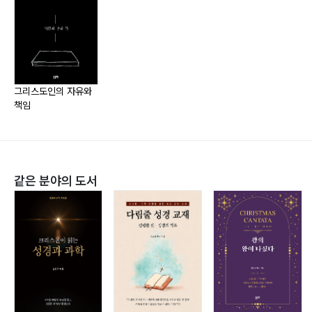
시간; 자유의 무대
이사야 8장 16-18절
‘왜’를 넘어 ‘어떻게’의 자리로
요한복음 3장 16-21절
그리스도인의 자유와
책임
시간의 작업대, 기도의 도구
요한복음 16장 20-24절
같은 분야의 도서
가장 중요한 실력; 해석력
이사야 50장 1-11절