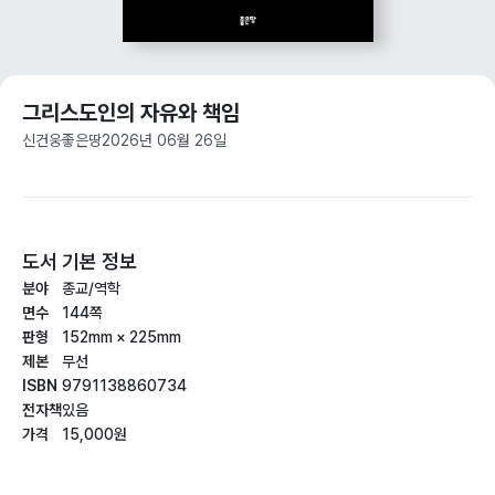
그리스도인의 자유와 책임
신건웅
좋은땅
2026년 06월 26일
도서 기본 정보
분야
종교/역학
면수
144쪽
판형
152mm × 225mm
제본
무선
ISBN
9791138860734
전자책
있음
가격
15,000원