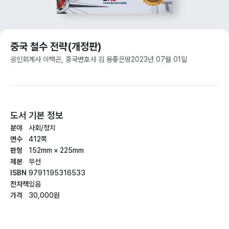
중국 철수 전략(개정판)
공인회계사 이택곤, 중국변호사 김 용
좋은땅
2023년 07월 01일
도서 기본 정보
분야
사회/정치
면수
412쪽
판형
152mm × 225mm
제본
무선
ISBN
9791195316533
전자책
있음
가격
30,000원