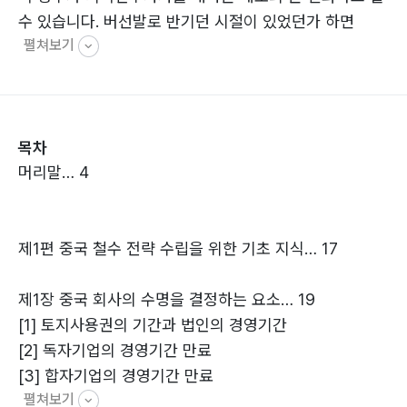
수 있습니다. 버선발로 반기던 시절이 있었던가 하면
펼쳐보기
2008년 〈新기업소득세법〉의 시행과 동시에 외국인투자
기업에 대한 모든 세제상의 우대혜택을 폐지한 시기도 있
었습니다. 점차적으로 외국인이 투자한 기업이라고 특별
하게 봐주지는 않고 내자기업과 동등한 조건에서 경쟁하
목차
라는 의미라고 해석할 수 있습니다. 그리고 2020년 〈외상
머리말… 4
투자법〉의 공포와 동시에 외자3법이 폐지됩니다. 〈외자3
법〉은 〈회사법〉의 특별법으로서 회사를 설립해서 회사 조
직을 구성하고, 회사 운영과 해산의 과정에서 외국인투자
제1편 중국 철수 전략 수립을 위한 기초 지식… 17
기업에게 편의를 봐준 법률입니다. 그러나 새로 시행된
〈외상투자법〉의 기본 흐름은 내국인과 동일한 대우라고
제1장 중국 회사의 수명을 결정하는 요소… 19
할 수 있습니다. 이젠 바야흐로 완전히 새로운 기준으로
[1] 토지사용권의 기간과 법인의 경영기간
중국에서 외자기업이 내자기업과 경쟁해야 하는 시대로
[2] 독자기업의 경영기간 만료
접어들었습니다.
[3] 합자기업의 경영기간 만료
펼쳐보기
[4] 중국 기업과 동업 실패