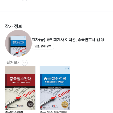
[5] 정부의 토지 수용
제2장 비정상적 철수에 따른 법률 책임… 29
작가 정보
[1] 기업과 법정대표의 행정적 책임
[2] 기업과 법정대표의 민사 책임
저자(글)
공인회계사 이택곤, 중국변호사 김 용
[3] 기업, 법정대표 및 투자자의 형사 책임
인물 상세 정보
[4] 민사소송 관련 법원의 출국제한 조치
제3장 철수 방법의 개요… 38
펼쳐보기
[1] 지분양도에 의한 철수
[2] 유상감자에 의한 철수
[3] 해산청산에 의한 철수
[4] 파산청산에 의한 철수
[5] 흡수합병
[6] 기업분할
[7] 영업양도
중국철수전략
중국 철수 전략(개정