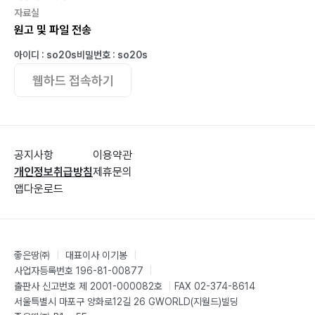
자료실
[1] 심사비준기관의 업무회피
원고 및 파일 전송
[2] 해산청산 관련 법규의 자의적 해석
[3] 청산 완료기한에 대한 법규의 부재
아이디 : so20s
비밀번호 : so20s
[4] 각종 행정부문의 경험과 능력 부족
웹하드 접속하기
[5] 토지와 공장 매각의 어려움
[6] 내부 관리직원의 비협조나 투서 위협
[7] 파산청산 시 회계자료에 대한 소명 부실
[8] 합자회사 중국 파트너의 비협조
공지사항
이용약관
[9] 미납입 자본금 문제
개인정보취급방침
제휴문의
앱다운로드
제3편 사업 철수와 인원정리… 111
좋은땅㈜
|
대표이사 이기봉
|
제1장 인원정리를 위한 준비 작업… 113
사업자등록번호 196-81-00877
|
출판사 신고번호 제 2001-000082호
|
FAX 02-374-8614
[1] 사업 철수에서 노동문제의 특징
서울특별시 마포구 양화로12길 26 GWORLD(지월드)빌딩
[2] 법적 리스크의 점검