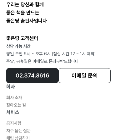
우리는 당신과 함께
[9] 가공무역용 무상제공설비의 반송
좋은 책을 만드는
[10] 가공무역용 보세원재료 수책핵소
좋은땅 출판사입니다
[11] 수출대금 외환핵소
[12] 수입대금 외채등기
좋은땅 고객센터
[13] 임대차계약 불이행에 따른 위약금
상담 가능 시간
[14] 임대공장의 원상복구 요구
평일 오전 9시 ~ 오후 6시 (점심 시간 12 ~ 1시 제외)
[15] 사회보험료 미납분
주말, 공휴일은 이메일로 문의부탁드립니다
[16] 경제보상금의 지급
02.374.8616
이메일 문의
[17] 토지사용권 취득 관련 의무 미이행
[18] 토지사용권 권리증서 미취득
회사
[19] 토지사용권 출자 후 변경등기 미이행
회사 소개
[20] 획발방식으로 취득한 토지사용권
찾아오는 길
[21] 건물 권리증서 미취득
서비스
[22] 거래처와의 계약 중도해지 문제
공지사항
자주 묻는 질문
제2장 사업 철수 진행 시 애로 사항… 102
채팅 상담하기