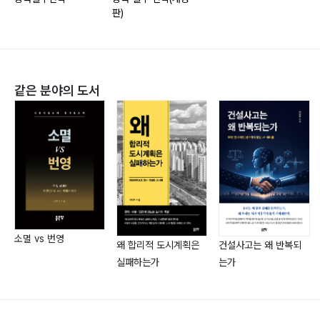
판)
[8] 사업장 이전
[9] 영업집조의 직권말소
[10] 사업 철수 방법의 선택 전략
같은 분야의 도서
제2편 중국 철수 관련 비용추정과 애로 사항… 67
제1장 직접비용과 잠재비용… 70
[1] 2면3감 기업소득세 등 우대혜택 반환
[2] 재투자 기업소득세 환급액의 반환
[3] 국산설비의 증치세 환급액의 반환
[4] 관계회사 채권포기에 따른 채무면제이익
소멸 vs 번영
왜 합리적 도시계획은
건설사고는 왜 반복되
[5] 관계회사 거래의 이전가격과세
실패하는가
는가
[6] 주재원의 개인소득세 합산과세
[7] 지방세와 공과금의 미납부
[8] 수입설비의 면세혜택 반환