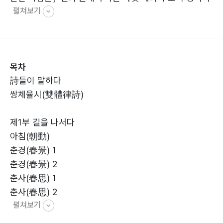
펼쳐보기
있다. 계절, 산과 물, 구름과 달, 고향과 가족, 늙음과 깨달
음 등 삶의 여러 풍경을 담담하면서도 깊은 시선으로 노래
한다.
목차
詩들이 말하다
쌍체율시(雙體律詩)
제1부 길을 나서다
아침(朝動)
춘경(春景) 1
춘경(春景) 2
춘사(春思) 1
춘사(春思) 2
펼쳐보기
봄비(春雨)
꽃비(花雨)