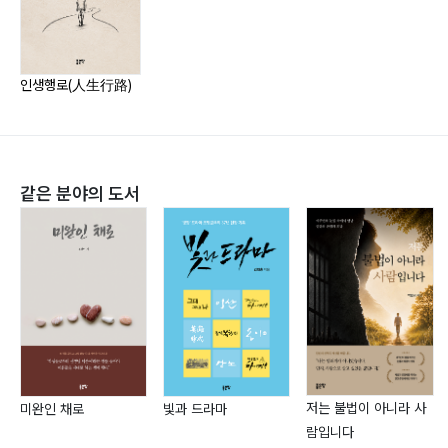
흐르는 구름(流雲)
그림자 숙명(影宿命)
탄불(炭火)
인생행로(人生行路)
계곡의 물소리(溪聲)
등불(燈火)
제3부 길이 깊어지다
같은 분야의 도서
국화 향기(菊香)
가을바람(秋風)
도향(稻香)
찬 이슬(寒露)
가을 산(秋山山色)
외로운 등불(孤燈)
늦은 가을(晩秋)
저는 불법이 아니라 사
미완인 채로
빛과 드라마
잔홍(殘紅)
람입니다
황혼홍천(黃昏紅天)