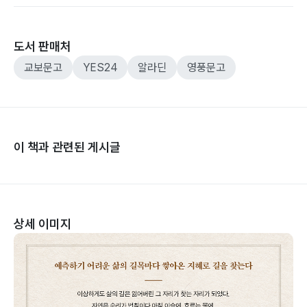
도서 판매처
교보문고
YES24
알라딘
영풍문고
이 책과 관련된 게시글
상세 이미지