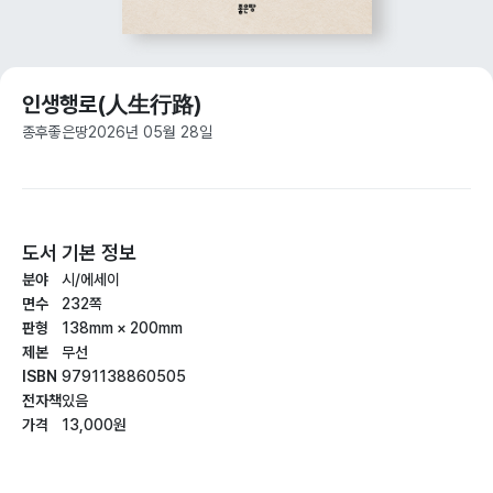
인생행로(人生行路)
종후
좋은땅
2026년 05월 28일
도서 기본 정보
분야
시/에세이
면수
232쪽
판형
138mm × 200mm
제본
무선
ISBN
9791138860505
전자책
있음
가격
13,000원