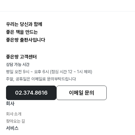
꽃 그림자(花影)
삶의 여정
낙관(落款)
우리는 당신과 함께
인간 삶을 말하다
좋은 책을 만드는
인생의 황혼(夕照)
좋은땅 출판사입니다
길/행(路/幸)
희로애락(巡還) 1
좋은땅 고객센터
상담 가능 시간
희로애락(巡還) 2
평일 오전 9시 ~ 오후 6시 (점심 시간 12 ~ 1시 제외)
자연/인생(自然/人生)
주말, 공휴일은 이메일로 문의부탁드립니다
성찰(省察)
회상(回想)
02.374.8616
이메일 문의
노쇠(老衰)
회사
깨달음의 길(道行)
회사 소개
찾아오는 길
제4부 길에서 만난 사람들
서비스
고향(故鄕)