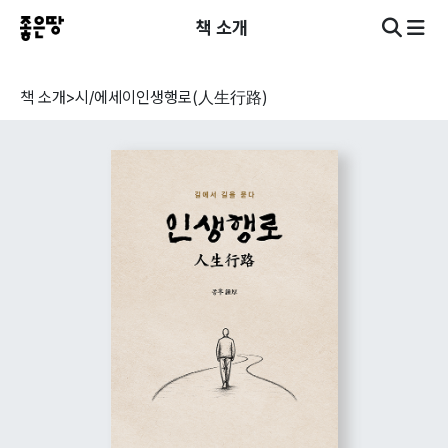
책 소개
책 소개
>
시/에세이
인생행로(人生行路)