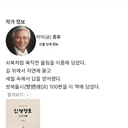
새(鳥)
靑山에 사는 벗
작가 정보
집(家)
윤사월(閏四月)
저자(글)
종후
인물 상세 정보
제2부 길 위에서
저녁(夕景)
밤(夜靜)
쇠북처럼 묵직한 울림을 이름에 담았다.
가을 달밤(秋月夜)
길 위에서 자연에 묻고
달(月)
세월 속에서 답을 얻어왔다.
흐르는 물(流水)
쌍체율시(雙體律詩) 100편을 이 책에 담았다.
동이(同異)
펼쳐보기
수덕의 곡(水德의 曲) 1
수덕의 곡(水德의 曲) 2
바다(海)
흘러가는 세월(雲脚)