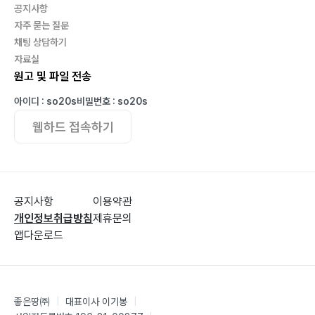
공지사항
이유(理由)
자주 묻는 질문
그리움의 근원(思/故鄕)
채팅 상담하기
강물 위 달빛(江月)
자료실
이동(移動)
원고 및 파일 전송
보이지 않는 아름다움(夜香)
아이디 : so20s
비밀번호 : so20s
명함지갑(名銜皮匣) 1
웹하드 접속하기
명함지갑(名銜皮匣) 2
밥상(飯床)
부모공경(父母公敬)
노모와 아들(老母子)
공지사항
이용약관
어머니 밥상(母飯床)
개인정보취급방침
제휴문의
돌아보는 마음(歸心)
앱다운로드
섬망(譫妄)
사모곡(思母曲)
사람과 사람(人和)
좋은땅㈜
|
대표이사 이기봉
|
포용(慈心)