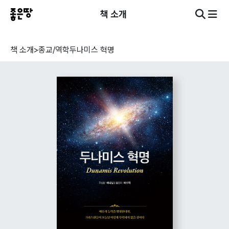
책 소개
책 소개
>
종교/역학
두나미스 혁명