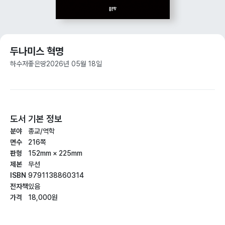
두나미스 혁명
하수저
좋은땅
2026년 05월 18일
도서 기본 정보
분야
종교/역학
면수
216쪽
판형
152mm × 225mm
제본
무선
ISBN
9791138860314
전자책
있음
가격
18,000원