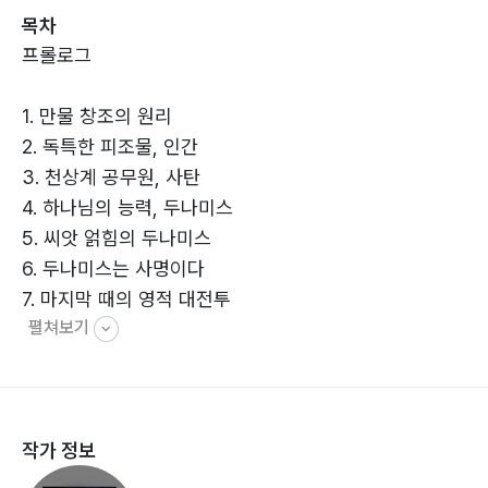
목차
님의 질서 안에서 세상을 다스릴 권세와 책임을 부여받은
프롤로그
존재로 바라본다. 저자는 『두나미스 혁명』을 통해 하나님
이 성도들에게 명하신 마지막 때의 사명과 이를 감당하도
1. 만물 창조의 원리
록 부여하신 능력을 일깨우고 실천해 나갈 구체적인 방법
2. 독특한 피조물, 인간
을 제시한다.
3. 천상계 공무원, 사탄
4. 하나님의 능력, 두나미스
5. 씨앗 얽힘의 두나미스
6. 두나미스는 사명이다
7. 마지막 때의 영적 대전투
펼쳐보기
8. 거룩한 싸움을 마치고 새 하늘 새 땅으로
SEED기술을 받은 자들의 사명 선언
에필로그
작가 정보