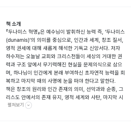
책 소개
『두나미스 혁명』은 예수님이 발휘하신 능력 즉, ‘두나미스
(dunamis)’의 의미를 중심으로, 인간과 세계, 창조 질서,
영적 권세에 대해 새롭게 해석한 기독교 신앙서다. 저자
하수저는 오늘날 교회와 크리스천들이 세상의 거대한 권
력과 구조 앞에서 무기력해진 현실을 문제의식으로 삼으
며, 하나님이 인간에게 본래 부여하신 초자연적 능력을 회
복하고 마지막 때의 사명에 눈을 떠야 한다고 말한다.
책은 창조의 원리와 인간 존재의 의미, 선악과와 순종, 그
리스도 안에서의 존재 유지, 영적 세계와 사탄, 마지막 시
펼쳐보기
대의 영적 전쟁 등을 폭넓게 다룬다. 또한 성경 본문과 양
자역학, 존재론, 씨앗과 형체 개념 등을 연결하며 독특한
방식으로 물질 창조의 원리를 설명한다.
저자는 인간을 단순히 구원받아야 할 존재가 아니라, 하나