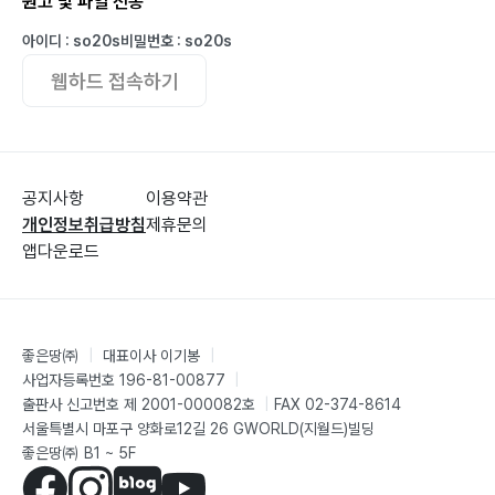
원고 및 파일 전송
아이디 : so20s
비밀번호 : so20s
웹하드 접속하기
공지사항
이용약관
개인정보취급방침
제휴문의
앱다운로드
좋은땅㈜
|
대표이사 이기봉
|
사업자등록번호 196-81-00877
|
출판사 신고번호 제 2001-000082호
|
FAX 02-374-8614
서울특별시 마포구 양화로12길 26 GWORLD(지월드)빌딩
좋은땅㈜ B1 ~ 5F