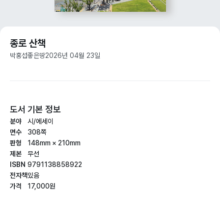
종로 산책
박홍섭
좋은땅
2026년 04월 23일
도서 기본 정보
분야
시/에세이
면수
308쪽
판형
148mm × 210mm
제본
무선
ISBN
9791138858922
전자책
있음
가격
17,000원