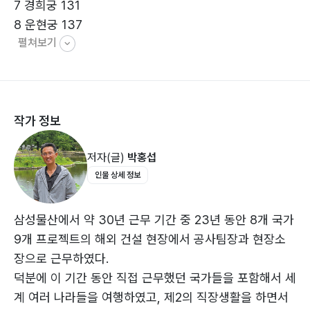
7 경희궁 131
8 운현궁 137
펼쳐보기
9 칠궁 143
10 종묘 151
11 사직단 159
12 청와대 165
작가 정보
13 국립고궁박물관 175
14 국립민속박물관 181
저자(글)
박홍섭
15 대한민국역사박물관 191
인물 상세 정보
16 국립현대미술관 197
17 서울역사박물관 209
18 세종문화회관 215
삼성물산에서 약 30년 근무 기간 중 23년 동안 8개 국가
19 서울시립미술관 229
9개 프로젝트의 해외 건설 현장에서 공사팀장과 현장소
20 북촌 한옥마을 239
장으로 근무하였다.
21 서촌 한옥마을 253
덕분에 이 기간 동안 직접 근무했던 국가들을 포함해서 세
22 익선동 한옥마을 259
계 여러 나라들을 여행하였고, 제2의 직장생활을 하면서