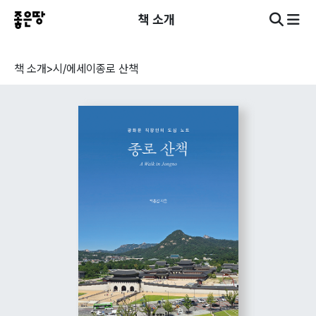
책 소개
책 소개
>
시/에세이
종로 산책