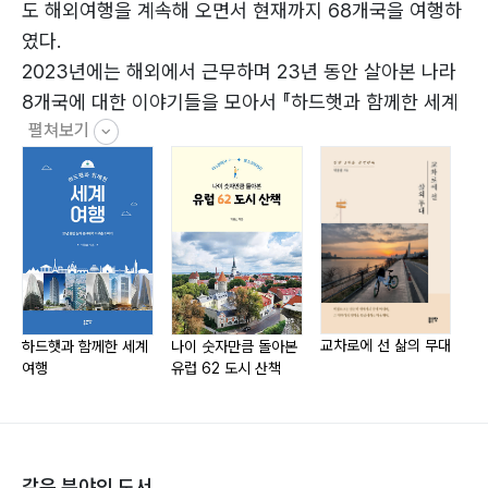
23 인사동 265
도 해외여행을 계속해 오면서 현재까지 68개국을 여행하
24 교보문고 275
였다.
25 광장시장 281
2023년에는 해외에서 근무하며 23년 동안 살아본 나라
26 삼청공원 287
8개국에 대한 이야기들을 모아서 『하드햇과 함께한 세계
27 초소 책방 293
펼쳐보기
여행』을 출간하였고, 2024년에는 유럽 30개국의 여행기
28 석파정 미술관 299
를 모아서 『나이 숫자만큼 돌아본 유럽 62 도시 산책』을
출간하였다.
2025년 상반기에는 인생의 2막을 준비하며, 『교차로에
선 삶의 무대』를 출간하였고, 2025년 하반기에는 2천 3
백 일 동안 살아본 인도 이야기 『나마스테 인도』를 출간하
였다.
삼성물산에서 정년퇴직 후 현재는 CM 사업 건원엔지니
교차로에 선 삶의 무대
나
하드햇과 함께한 세계
나이 숫자만큼 돌아본
여행
유럽 62 도시 산책
어링의 PM 단장 업무를 수행하고 있다.
같은 분야의 도서