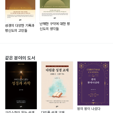
5부 시가서·지혜문학 - 인간의 내면과 신앙의 성찰 -
1. 시가서·지혜문학: 시와 지혜로 읽는 성경 276
2. 욥기 279
난해한 구약에 대한 평
성경의 다양한 기록과
신도의 생각들
3. 시편 297
평신도의 고민들
4. 잠언 320
5. 전도서 341
6. 아가서 361
같은 분야의 도서
6부 예언서 - 하나님의 메시지와 미래의 소망 -
1. 예언서: 심판에서 구원으로 384
2. 예언서의 시대와 구조 388
3. 이사야서 391
4. 예레미야서 412
5. 예레미야 애가 433
6. 에스겔 445
왕의 왕이 나셨다
크리스천이 읽는 성경
다림줄 성경 교재