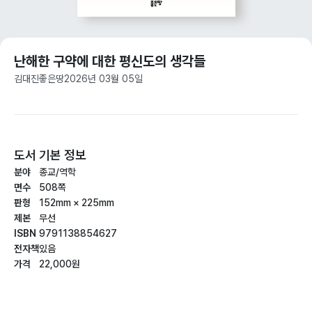
난해한 구약에 대한 평신도의 생각들
김대진
좋은땅
2026년 03월 05일
도서 기본 정보
분야
종교/역학
면수
508쪽
판형
152mm × 225mm
제본
무선
ISBN
9791138854627
전자책
있음
가격
22,000원