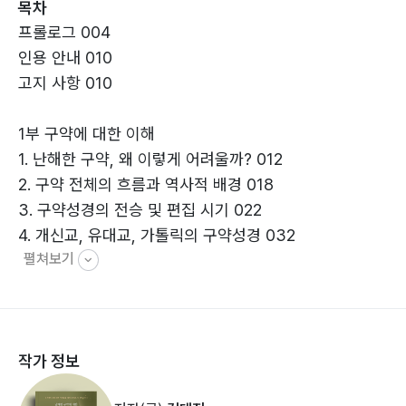
목차
림입니다.
프롤로그 004
이해되지 않는 순간에도 묵묵히 손 내미시는 하나님,
인용 안내 010
그분을 바라보게 하는 시선이 이 책의 중심에 있습니다.
고지 사항 010
이 책이 구약을 통해 지금도 일하시는 하나님을 만나는
1부 구약에 대한 이해
여정의 동반자가 되기를 기도합니다.
1. 난해한 구약, 왜 이렇게 어려울까? 012
2. 구약 전체의 흐름과 역사적 배경 018
3. 구약성경의 전승 및 편집 시기 022
4. 개신교, 유대교, 가톨릭의 구약성경 032
펼쳐보기
2부 율법서 - 구약 신앙의 기초를 세우다 -
1. 율법서: 모세오경 044
2. 창세기 049
작가 정보
3. 출애굽기 057
4. 레위기 065