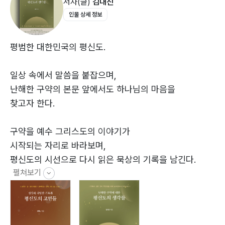
저자(글)
김대진
5. 민수기 077
인물 상세 정보
6. 신명기 086
3부 역사서Ⅰ - 신명기 역사서와 룻기 -
평범한 대한민국의 평신도.
1. 신명기 역사서 098
2. 여호수아서 105
일상 속에서 말씀을 붙잡으며,
3. 사사기 118
난해한 구약의 본문 앞에서도 하나님의 마음을
4. 룻기 136
찾고자 한다.
5. 사무엘서(사무엘상·하) 144
6. 열왕기(열왕기상·하) 165
구약을 예수 그리스도의 이야기가
시작되는 자리로 바라보며,
4부 역사서Ⅱ - 역대기 역사서와 에스더서 -
평신도의 시선으로 다시 읽은 묵상의 기록을 남긴다.
1. 역대기 역사서 196
펼쳐보기
2. 역대기(역대상·하) 201
3. 에스라서·느헤미야서 223
4. 에스더서 254