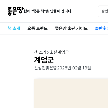
함께 "좋은 책"을 만들어 갑니다.
책 소개
요즘 트렌드
좋은땅 출판 가이드
출판후
책 소개
>
소설
계엄군
계엄군
신성민
좋은땅
2026년 02월 13일