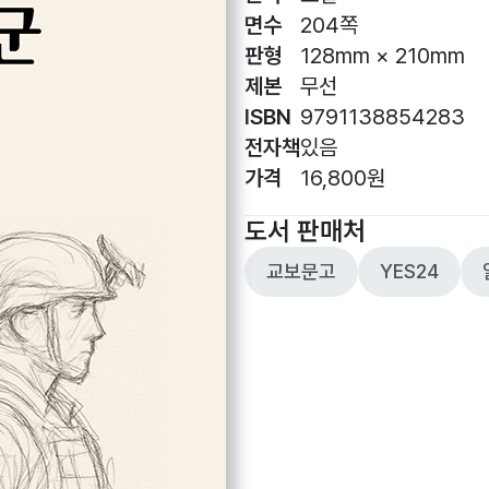
면수
204쪽
판형
128mm × 210mm
제본
무선
ISBN
9791138854283
전자책
있음
가격
16,800원
도서 판매처
교보문고
YES24