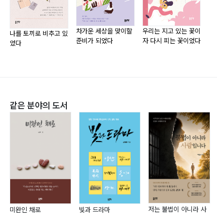
먹고 싶은 고기 | 윤서율49
서로의 까만 눈을 바라보는 학생들
축구는 음악 | 최현우50
밤에도 멀리서 밝게 빛나는 학생들
친구란? | 정우겸51
자기만의 미래를 색칠해 가는 학생들
차가운 세상을 맞이할
우리는 지고 있는 꽃이
별
나를 토끼로 비추고 있
준비가 되었다
자 다시 피는 꽃이었다
것
진정한 축구선수의 인생 | 시먼강현52
개성이 넘치다 못해 흘러내리는 학생들
었다
학원 가기 싫다 | 서지우54
나뭇잎만 떨어져도 배 아프게 웃는 학생들
“사랑해”라고 하는 것 참 쉽다 | 방승현55
매일 한 계단씩 올라 정상을 향하는 학생들
행복 | 하채원56
배려심이 너무 깊어 싱크홀을 만드는 학생들
내 친구들 | 김민준57
꿈이라는 바다에서 바람처럼 자유로운 학생들
같은 분야의 도서
누나 | 류호진58
별처럼 제각각 떨어져 있지만 크게 보면 천체인 학생들
꿈과 희망 | 이태규59
축구는 사랑이다 | 원별60
내 인생의 전부 | 김현일61
시끄러운 학교 | 백한비62
꿈들 | 김수찬63
내 친구 | 이정후64
마음씨 | 김도연65
저는 불법이 아니라 사
미완인 채로
빛과 드라마