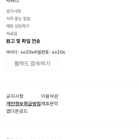
서비스
태권도 시합 | 장희제83
계절처럼 변하는 내 마음 | 윤서준84
공지사항
희망을 품는 어른 | 지서윤85
자주 묻는 질문
채팅 상담하기
작은 희망 | 윤현아86
자료실
내 마음이 불타오르던 날 | 김규민88
원고 및 파일 전송
나밖에 모르는 내 감정 | 김지은89
아이디 : so20s
비밀번호 : so20s
울산HD | 김민겸90
오늘도 네가 영원할 거라고 희망을 품는다 | 공단비91
웹하드 접속하기
나는 항상 진행형 | 이시연92
행복한 삶 | 김아연93
친구 | 김해성95
공지사항
이용약관
별을 쫓는 축구 | 김진서96
개인정보취급방침
제휴문의
행복을 어떻게 느끼는지 알아? | 박시연97
앱다운로드
까칠이 | 공민준98
나를 성공으로 이끄는 인성과 인격 | 김민석99
내가 좋아하는 것 | 권혁찬100