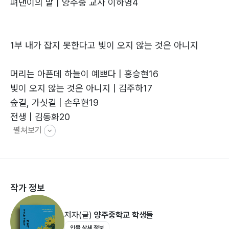
펴낸이의 말 | 양주중 교사 이하영4
- 펴낸이의 말 중에서 -
1부 내가 잡지 못한다고 빛이 오지 않는 것은 아니지
머리는 아픈데 하늘이 예쁘다 | 홍승현16
빛이 오지 않는 것은 아니지 | 김주하17
숲길, 가싯길 | 손우현19
전생 | 김동화20
펼쳐보기
시간 | 황시호21
친구 | 김동규22
너에게 한 걸음씩 가는 중 | 이성하23
장마가 끝난 여름 | 정예원24
작가 정보
나의 인생인 축구 | 차주영25
축구 100% | 김도건26
저자(글)
양주중학교 학생들
여름 축구 | 이지원27
인물 상세 정보