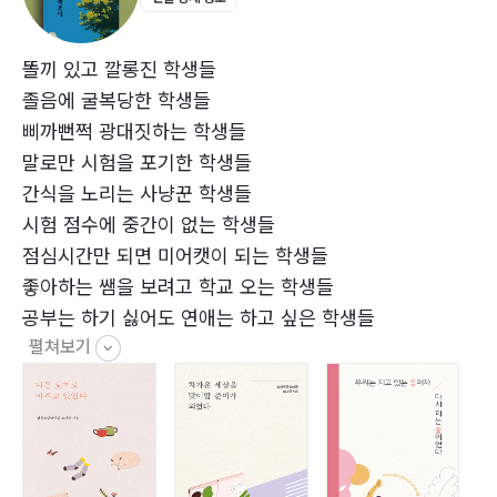
드림 시커 | 피서욱29
당신의 꿈은 무엇인가요 | 송윤서30
또 다른 세계, 소설 | 장유원31
똘끼 있고 깔롱진 학생들
친구 | 차현빈33
졸음에 굴복당한 학생들
시간 | 윤지욱34
삐까뻔쩍 광대짓하는 학생들
언젠가, 가끔은 | 김나연35
말로만 시험을 포기한 학생들
우리 아빠는 | 공은비37
간식을 노리는 사냥꾼 학생들
종이학 | 김혜원39
시험 점수에 중간이 없는 학생들
운동 | 송원준40
점심시간만 되면 미어캣이 되는 학생들
달리기 | 이서진41
좋아하는 쌤을 보려고 학교 오는 학생들
나의 시간 | 남지우42
공부는 하기 싫어도 연애는 하고 싶은 학생들
태양처럼 빛나는 사람 | 강민권43
펼쳐보기
선생님 혈압 올리기도 1등, 선생님 웃게 만들기도 1등인
사계절 | 남한결44
학생들
겨루기 | 김원진45
시간은 금 | 김시흔47
그리고
나의 꿈 | 이준희48