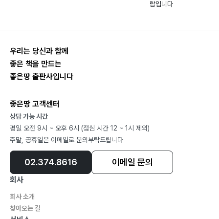
학교 | 김은우66
람입니다
그때 그 여름은 | 이서윤67
너에게 | 조현서68
고민석과 축구는 잘 어울린다 | 고민석69
우리는 당신과 함께
공은 둥글다 | 신준영70
좋은 책을 만드는
나의 모든 걱정 | 공민서71
좋은땅 출판사입니다
꿈이란 | 이혜원72
내가 좋아하는 모든 것 | 박찬빈73
좋은땅 고객센터
호잇짜 | 이지우74
상담 가능 시간
오늘의 나는 어땠을까? | 성예진76
평일 오전 9시 ~ 오후 6시 (점심 시간 12 ~ 1시 제외)
축구선수로 가는 길 | 최우진77
주말, 공휴일은 이메일로 문의부탁드립니다
시는 힘들어 | 윤정아78
02.374.8616
이메일 문의
축구가 좋다 | 최유성79
실외기 | 정도현80
회사
친구의 의지 | 채승윤81
회사 소개
그게 너라서 좋아 | 최수영82
찾아오는 길