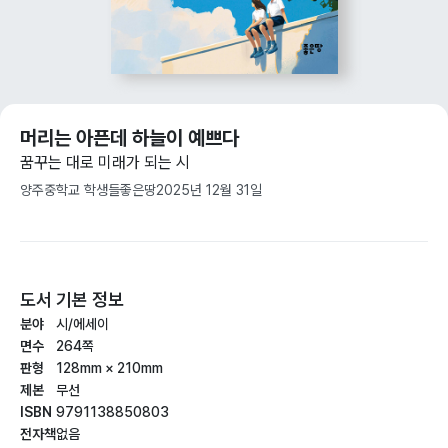
머리는 아픈데 하늘이 예쁘다
꿈꾸는 대로 미래가 되는 시
양주중학교 학생들
좋은땅
2025년 12월 31일
도서 기본 정보
분야
시/에세이
면수
264쪽
판형
128mm × 210mm
제본
무선
ISBN
9791138850803
전자책
없음