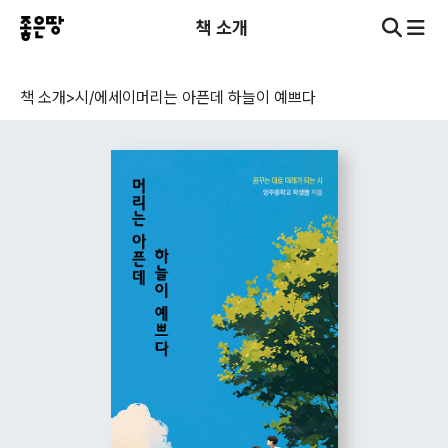
책 소개
책 소개
>
시/에세이
머리는 아픈데 하늘이 예쁘다