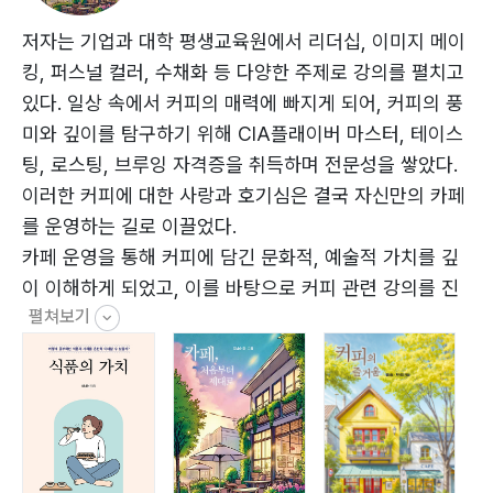
공간을 통해 아이덴티티를 구현하는 법· 042
카페 운영의 핵심 학습법· 044
저자는 기업과 대학 평생교육원에서 리더십, 이미지 메이
카페 근무 경험, 현장 경험이 주는 놀라운 가치· 047
킹, 퍼스널 컬러, 수채화 등 다양한 주제로 강의를 펼치고
교육과 현장에서 배우는 카페 경영· 049
있다. 일상 속에서 커피의 매력에 빠지게 되어, 커피의 풍
최고의 인재 찾기, 서비스 마인드를 갖춘 직원 선발법·
미와 깊이를 탐구하기 위해 CIA플래이버 마스터, 테이스
051
팅, 로스팅, 브루잉 자격증을 취득하며 전문성을 쌓았다.
직원을 키워라, 지속적인 트레이닝과 동기 부여 방법·
이러한 커피에 대한 사랑과 호기심은 결국 자신만의 카페
055
를 운영하는 길로 이끌었다.
3장. 첫인상을 결정짓는 공간 연출의 비밀
카페 운영을 통해 커피에 담긴 문화적, 예술적 가치를 깊
이 이해하게 되었고, 이를 바탕으로 커피 관련 강의를 진
무엇이 카페의 첫인상을 좌우하는가?· 060
펼쳐보기
행하며 자신의 경험을 나누고 있다. 카페 운영에서 겪었던
디자인의 핵심 포인트· 063
시행착오를 성공으로 이끄는 과정을 이번 책 『카페, 처음
매력 포인트, 인스타 핫플 포토 존· 065
부터 제대로』에 담았다.
디자인 전문가의 조언, 동선· 068
현재 (사)한국관광교육진흥원 상임이사로 단국대학교 일
감각을 사로잡는 음악, 조명, 향기· 070
반대학원에서 서비스 경영 박사 과정을 밟고 있으며, 다양
한 강의 경험을 바탕으로 컨설팅 협회를 준비하고 있다.