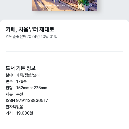
카페, 처음부터 제대로
김남순
좋은땅
2024년 10월 31일
도서 기본 정보
분야
가족/생활/요리
면수
176쪽
판형
152mm × 225mm
제본
무선
ISBN
9791138836517
전자책
없음
가격
19,000원