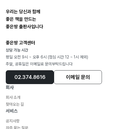
4. 샤인 머스캣 에이드, 상큼함이 가득한 여름 음료· 102
5. 비엔나커피, 크림과 커피의 완벽한 조화· 104
우리는 당신과 함께
6. 아보카도 스무디, 신선한 과일의 부드러움· 106
좋은 책을 만드는
7. 딸기 프라푸치노, 신선한 딸기의 달콤한 유혹· 107
좋은땅 출판사입니다
8. 솔티드 캐러멜 마키아토, 달콤하면서도 짭짤한 유혹·
109
좋은땅 고객센터
9. 피스타치오 크림 라테, 고소한 피스타치오의 풍미· 110
상담 가능 시간
평일 오전 9시 ~ 오후 6시 (점심 시간 12 ~ 1시 제외)
10. 레모네이드, 클래식한 상쾌함의 결정판·112
주말, 공휴일은 이메일로 문의부탁드립니다
6장. 고객의 참여를 높이는 이벤트
02.374.8616
이메일 문의
회사
고객의 참여를 높이는 커피 테이스팅 이벤트· 116
회사 소개
커피 페어링, 완벽한 조합을 찾아내는 즐거움· 119
찾아오는 길
새로움을 추구하는 것은 때로 독이 될 수도 있다· 121
서비스
고객 만족을 높이는 비결, 서비스의 핵심을 파헤치다·
공지사항
123
자주 묻는 질문