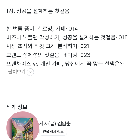
와 블루보틀 등 특색 있는 카페 탐방을 통해 얻은 인사이
1장. 성공을 설계하는 첫걸음
트를 나눈다.
누구에게나 첫 경험은 특별하고 의미있고 소중하다.
한 번쯤 품어 본 로망, 카페· 014
비즈니스 플랜 작성하기, 성공을 설계하는 첫걸음· 018
시장 조사와 타깃 고객 분석하기· 021
브랜드 정체성의 첫걸음, 네이밍· 023
프랜차이즈 vs 개인 카페, 당신에게 꼭 맞는 선택은?·
펼쳐보기
028
권리금 있는 곳 vs 빈 곳, 어떤 선택이 더 유리할까?·
033
대형 카페 vs 소형 카페, 각각의 매력을 알아보자· 035
작가 정보
최적의 위치를 찾아라, 지역별 특성 분석하기· 038
저자(글)
김남순
2장. 꿈의 공간을 현실로 만드는 방법
인물 상세 정보