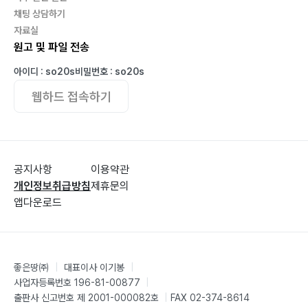
채팅 상담하기
7장. 똑똑한 경영, 효율적인 카페 운영의 팁
자료실
원고 및 파일 전송
클레임과 컴플레인, 올바르게 이해하고 대처하기· 128
아이디 : so20s
비밀번호 : so20s
효율적인 재정 관리 방법· 134
웹하드 접속하기
운영 비용 절감과 수익 극대화의 팁· 137
테이크아웃과 배달 서비스 강화· 140
카페 비즈니스 확장, 새로운 도전에 나서라· 143
지속 가능성과 환경을 고려한 운영 방법· 146
공지사항
이용약관
위기를 기회로 극복한 순간들· 148
개인정보취급방침
제휴문의
실전에서 얻은 교훈· 152
앱다운로드
카페 허가 시 알아야 할 필수 정보· 154
카페 운영에 필요한 법률· 156
유지 보수 문제 해결과 책임 소재에 대한 대처법· 160
좋은땅㈜
|
대표이사 이기봉
|
착한 경영, 로컬 커피 소싱과 공정 무역 실천하기· 163
사업자등록번호 196-81-00877
|
출판사 신고번호 제 2001-000082호
|
FAX 02-374-8614