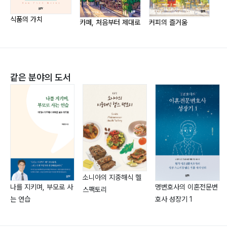
4장. 팬덤을 만들어라, SNS로 팬덤 형성하기
저서로는 『커피의 즐거움』이 있고, 『맛의 디자인』을 집필
하고 있다.
식품의 가치
카페, 처음부터 제대로
커피의 즐거움
SNS로 팬덤 형성하기· 074
소셜 플랫폼 100% 활용하는 법· 076
창의적인 이벤트와 홍보로 고객 끌어모으기· 079
협력 마케팅과 컬래버레이션· 082
같은 분야의 도서
요즘 대세 베이커리 카페· 084
카페와 문화의 접목으로 새로운 경험 제공하기· 087
구독(서브스크립션) 서비스, 새로운 수익 모델· 090
5장. 고객의 마음을 사로잡는 메뉴 구성의 비법
메뉴를 구성할 때 반드시 검토할 사항은?· 094
트렌드를 반영한 핫한 시그니처 메뉴 만들기· 098
소니아의 지중해식 헬
1. 콜드브루 라테, 깊고 진한 커피의 매력· 098
나를 지키며, 부모로 사
명변호사의 이혼전문변
스팩토리
는 연습
호사 성장기 1
2. 베이글 샌드위치, 간편하면서도 든든한 한 끼· 099
3. 말차 라테, 건강한 녹차의 새로운 변신· 101