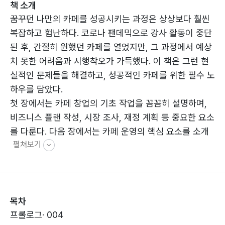
책 소개
꿈꾸던 나만의 카페를 성공시키는 과정은 상상보다 훨씬
복잡하고 험난하다. 코로나 팬데믹으로 강사 활동이 중단
된 후, 간절히 원했던 카페를 열었지만, 그 과정에서 예상
치 못한 어려움과 시행착오가 가득했다. 이 책은 그런 현
실적인 문제들을 해결하고, 성공적인 카페를 위한 필수 노
하우를 담았다.
첫 장에서는 카페 창업의 기초 작업을 꼼꼼히 설명하며,
비즈니스 플랜 작성, 시장 조사, 재정 계획 등 중요한 요소
를 다룬다. 다음 장에서는 카페 운영의 핵심 요소를 소개
펼쳐보기
하고, 바리스타 교육과 인재 육성의 중요성을 강조한다.
공간 연출과 인테리어 디자인을 통한 첫인상 결정 방법도
상세히 설명한다.
현대 카페 운영에서 소셜 미디어 활용법, 메뉴 구성의 핵
목차
심, 고객 참여를 높이는 창의적인 방법 등도 다루고, 경영
프롤로그· 004
전략과 효율적인 운영 팁을 제공하며, 제주 앤트러사이트