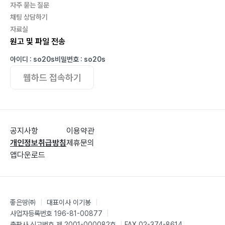
자주 묻는 질문
Post-op 8 Months
채팅 상담하기
자료실
Part 7. 천장관절 유합술 비용 총 결산
원고 및 파일 전송
아이디 : so20s
비밀번호 : so20s
프리퀄 : 몸이 망가지기 전조 증상, 강물둑이 무너지듯이
웹하드 접속하기
공지사항
이용약관
개인정보취급방침
제휴문의
앱다운로드
좋은땅㈜
|
대표이사 이기봉
|
사업자등록번호 196-81-00877
|
출판사 신고번호 제 2001-000082호
|
FAX 02-374-8614