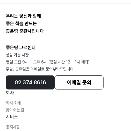
Week 3.
우리는 당신과 함께
Part 6. 수술이후
좋은 책을 만드는
Post-op week 4
좋은땅 출판사입니다
Post-op week 5
Post-op week 6
좋은땅 고객센터
Post-op week 7
상담 가능 시간
Post-op week 8
평일 오전 9시 ~ 오후 6시 (점심 시간 12 ~ 1시 제외)
주말, 공휴일은 이메일로 문의부탁드립니다
Post-op week 9
Post-op week 10
02.374.8616
이메일 문의
Post-op week 11
회사
Post-op week 12
Post-op 3.5 Months
회사 소개
찾아오는 길
Post-op 5 Months
서비스
Post-op 6 Months
Post-op 7 Months
공지사항