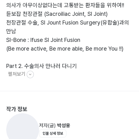
의사가 아무이상없다는데 고통받는 환자들을 위하여!!
듣보잡 천장관절 (Sacroiliac Joint, SI Joint)
천장관절 수술, SI Jount Fusion Surgery(유합술)과의
만남
SI-Bone : Ifuse SI Joint Fusion
(Be more active, Be more able, Be more You !!)
Part 2. 수술의사 만나러 다니기
펼쳐보기
MD. Neel Anand : SI joint fusion surgeon
Office Visit : 병원진료 (Feat. MD. Neel Anand) I
천장관절인대손상 진단법 : SI-Bone의 천장관절유합술
대상자(Candidate) 선정법
작가 정보
Office Visit : 병원진료 (Feat. MD. Neel Anand) II
천장관절 유합술의 종류
저자(글)
박성웅
SI-Bone의 Ifuse
인물 상세 정보
Rialto 수술법