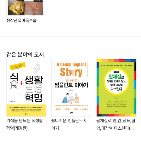
대장정의 시작
치료를 받았습니다. 이 책을 보는 독자들이 더이상 천장관
불편한 사람을 우선시하는 미국
절에 대한 한국의사들의 안이한 진단(영상검사에서 이상
천장관절미국수술
미줄라까지의 여정
없으니 운동을 더 하거나 정신과 가보라는)에서 벗어나,
천장관절 유합술 집도의사, MD. Cater Beck 과의 만남
이 질환을 인정해주고 수술적 치료방법을 제시하는 미국
수술전 검사
에서 제대로 된 치료를 받아, 자신의 삶을 되찾기를 바라
Patient Guesthouse in Missoula : 환자를 위한 게스트
는 마음에서, 미국에서 수술받은 저자의 천장관절 유합술,
같은 분야의 도서
하우스
그 과정을 글로 남기게 되었습니다.
Day 1. Check-in
Day 1. 수술대기실에서 하는 일
Day 1. I've got Screwed!!
Day 2. 천장관절유합술을 한 최초의 한국인!!
Day 3. 착한 사마리안 사람
Day 4. 천장관절 유합술 : So far so good
Day 5. 호텔로 이동하기
기적을 만드는 식생활
쉽디쉬운 임플란트 이
팔체질로 암,간,당뇨,혈
Day 6. 수술후 변화
혁명(개정판)
야기
압,대장염 다스린다(개
정판)
Week 1 & Week2.