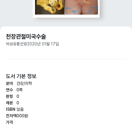
천장관절미국수술
박성웅
좋은땅
2020년 01월 17일
도서 기본 정보
분야
건강/의학
면수
0쪽
판형
0
제본
0
ISBN
있음
전자책
000원
가격