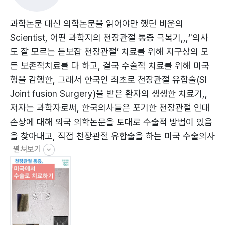
Zyga 천장관절 유합술
최악의 진료 : Office Visit with MD. Bret
과학논문 대신 의학논문을 읽어야만 했던 비운의
Office Visit : MD. Flemming
Scientist, 어떤 과학지의 천장관절 통증 극복기,,,‘'의사
도 잘 모르는 듣보잡 천장관절’ 치료를 위해 지구상의 모
Part 3. 잘못된 선택 : 한국으로 귀국
든 보존적치료를 다 하고, 결국 수술적 치료를 위해 미국
천장관절 수술만은 피하자 했던 결정의 댓가
행을 감행한, 그래서 한국인 최초로 천장관절 유합술(SI
신바로약침, 비구순파열 수술 그리고 기타등등
Joint fusion Surgery)을 받은 환자의 생생한 치료기,,
저자는 과학자로써, 한국의사들은 포기한 천장관절 인대
Part 4. 천장관절 유합술 수술 준비
손상에 대해 외국 의학논문을 토대로 수술적 방법이 있음
미국병원에 컨택하기
을 찾아내고, 직접 천장관절 유합술을 하는 미국 수술의사
미국병원에 수술예약하기
펼쳐보기
를 찾아가 진료받고 수술적 치료를 받은 중증천장관절 환
또 한번의 망설임 : 수술날짜 6개월 연기
자였습니다. 천장관절인대손상이라는, 한국에서는 인정해
미국수술 준비하기
주지 않는 이 질환에 대해, 저자는 4년이라는 시간과 1억
천장관절 유합술 1달전 준비사항
에 가까운 한국에서의 비급여치료 끝에 천장관절 인대손
상은 보전적 치료로 쉽게 나을 수 없음을 깨닫고, 천장관
Part 5. 대장정, 미국에서 천장관절 유합술 하러 가기
절 인대손상이라는 질환을 인정해주는 미국에서 수술적