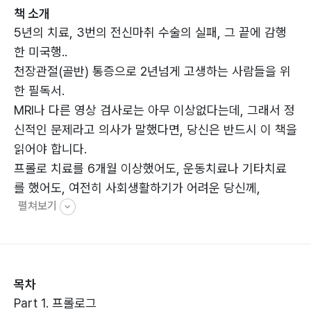
책 소개
5년의 치료, 3번의 전신마취 수술의 실패, 그 끝에 감행
한 미국행..
천장관절(골반) 통증으로 2년넘게 고생하는 사람들을 위
한 필독서.
MRI나 다른 영상 검사로는 아무 이상없다는데, 그래서 정
신적인 문제라고 의사가 말했다면, 당신은 반드시 이 책을
읽어야 합니다.
프롤로 치료를 6개월 이상했어도, 운동치료나 기타치료
를 했어도, 여전히 사회생활하기가 어려운 당신께,
펼쳐보기
달리기도 할수 없고, 레포츠나 스포츠는 꿈도 꿔볼 수 없
는 당신께,
아이와 손잡고 하루종일 놀이동산에서 시간을 보내보고
싶은 소원이 있는 당신께,
목차
이 책은 당신의 소망이 이루어질 수 있는 길을 안내합니
Part 1. 프롤로그
다.