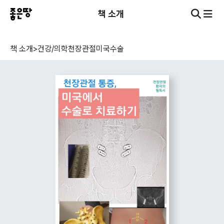
책 소개
책 소개
>
건강/의학
천장관절미국수술