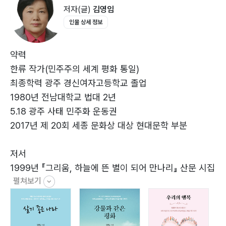
저자(글)
김영임
인물 상세 정보
후기
약력
한류 작가(민주주의 세계 평화 통일)
최종학력 광주 경신여자고등학교 졸업
1980년 전남대학교 법대 2년
5.18 광주 사태 민주화 운동권
2017년 제 20회 세종 문화상 대상 현대문학 부분
저서
1999년 『그리움, 하늘에 뜬 별이 되어 만나리』 산문 시집
펼쳐보기
발표
2001년 『그대여, 자유롭게 편지를 쓰겠어요』 산문 시집
발표
2003년 『감격의 그날이 오면』 수필 발표