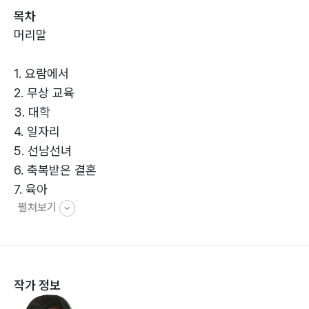
목차
머리말
1. 요람에서
2. 무상 교육
3. 대학
4. 일자리
5. 선남선녀
6. 축복받은 결혼
7. 육아
펼쳐보기
8. 여행 가기
9. 자기 생활
10. 퇴직
11. 국민연금
작가 정보
12. 보건
13. 무덤까지