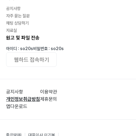
공지사항
자주 묻는 질문
채팅 상담하기
자료실
원고 및 파일 전송
아이디 : so20s
비밀번호 : so20s
웹하드 접속하기
공지사항
이용약관
개인정보취급방침
제휴문의
앱다운로드
좋은땅㈜
|
대표이사 이기봉
|