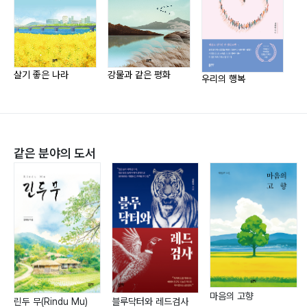
2006년 『망월동 (우리 마음 속)에 핀 진달래 철죽꽃』 소
설 발표
민주주의 운동 영화 시나리오 청와대 추천
2007년 상영 후 천만 관객
살기 좋은 나라
강물과 같은 평화
우리의 행복
한미 FTA 한류 분야 비준에 들어가 통과했으나 이행완료
가 되지 않고 있음
2008년 『만남의 기쁨』 수필 발표
『밝아오는 태양은 찬란히 온 세계를 비추고』 신앙시집 발
같은 분야의 도서
표
2017년 『남남북녀』 소설 발표
『아름다운 시절』 소설 발표
『민주화의 치유』 소설 발표
2024년 『강물과 같은 평화』 소설 발표
『살기 좋은 나라』 소설 발표
2026년 『우리의 행복』 소설 발표
마음의 고향
린두 무(Rindu Mu)
블루닥터와 레드검사