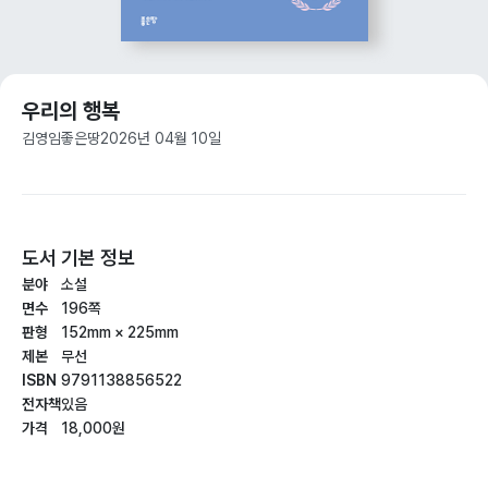
우리의 행복
김영임
좋은땅
2026년 04월 10일
도서 기본 정보
분야
소설
면수
196쪽
판형
152mm × 225mm
제본
무선
ISBN
9791138856522
전자책
있음
가격
18,000원