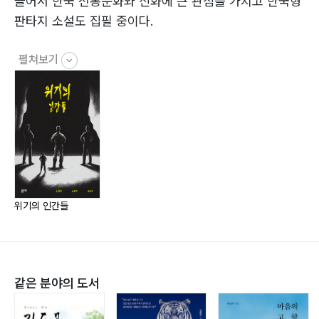
들어서 한국 전통문화와 신화에 큰 관심을 가지고 한국형
11. 그 남자의 사정
판타지 소설도 집필 중이다.
12. NO.S-KA1
13. 진짜 주인?
펼쳐보기
송호진
14. 탈출
SF를 사랑하는 평범한 K 직장인. 나에겐 이런저런 이유로
15. 선
집필이 중단된 판타지 소설 한 편이 있다. A3 용지에 세
16. 누가 악인가
계관 지도를 그릴만큼 열정적이었는데 돌이켜보니, 사느
17. 대면
라 바빠서 잊었던 거였다. 세월과 함께 줄어든 열정이 소
에필로그
설을 묻었던 것. 중단된 소설은 다시 끄집어 내어 긴 호흡
으로 이어 가고, 추후 작품은 짧은 호흡으로 꾸준히 활동
윤승주 작가 소개
할 계획이다.
위기의 인간들
세 번째 이야기 - 천국에서 온 비행 천사
윤승주
프롤로그: 천상계 이야기 전
「천국에서 온 비행 천사」를 쓴 꿈을 꾸는 꼬마 작가 윤승
1. 사막에서 꽃을 피우는 소원
주는, 인간들의 삶에서 희망을 발견하여 소설로 써내려 가
같은 분야의 도서
2. 후대를 위해 꽃과 나무를 심는 노인
는 작업에 몰두하고 있다. 개인주의가 만연하고 인간성이
3. 위기 상황 속 진정한 믿음