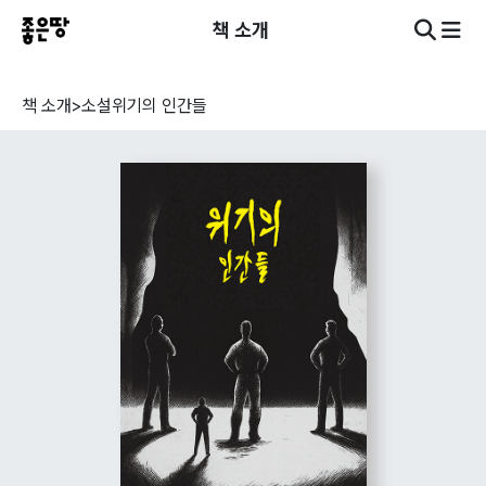
책 소개
책 소개
>
소설
위기의 인간들