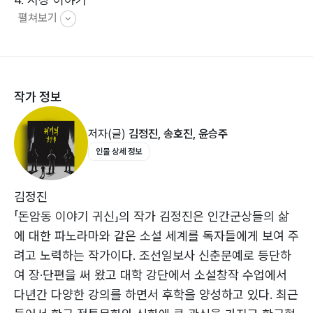
게 건네는 질문이자 응답이다. 위기는 피할 수 없는 조건
펼쳐보기
5. 낯선 이야기
이지만, 그 앞에서 어떤 태도를 취하느냐에 따라 전혀 다
6. 이야기 귀신의 변
른 미래가 열린다. 소설은 인간이 위기 속에서 무너지는
존재가 아니라, 새롭게 정의되는 존재라고 이야기한다.
송호진 작가 소개
작가 정보
두 번째 이야기 – 신(新)멋진 신세계
저자(글)
김정진, 송호진, 윤승주
1. 의문의 죽음
인물 상세 정보
2. ON AIR
3. 아티타 이벤트
4. 빈미나
김정진
5. 당첨
「돈암동 이야기 귀신」의 작가 김정진은 인간군상들의 삶
6. 예고편
에 대한 파노라마와 같은 소설 세계를 독자들에게 보여 주
7. 전야제
려고 노력하는 작가이다. 조선일보사 신춘문예로 등단하
8. 의심
여 장·단편을 써 왔고 대학 강단에서 소설창작 수업에서
9. 반
다년간 다양한 강의를 하면서 후학을 양성하고 있다. 최근
10. 재회