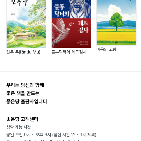
상실되는 현시대에 진정한 휴머니즘이란 무엇인지 계속
* 일체유심조: 한태섭 VS 정수재
해서 문제를 제기하며, 인간 본연의 삶을 탐구하는 작가
* 또 다른 소년을 위해 우리가 해야만 하는 일
는, 앞으로도 인간을 사랑스러운 시각으로 바라보며 글을
4. 자신의 모든 걸 초월하는 희생정신
쓸 것임을 믿어 의심치 않는다.
5. 절망을 빛으로 이겨 내는 한 떨기 꽃
* 천상계 이야기 후
마음의 고향
6. 철천지원수를 위한 기도
린두 무(Rindu Mu)
블루닥터와 레드검사
7. 가장 위대한 사랑 때문에 마음속으로 우는 신
에필로그: ♧ 신의 메시지 ♧
우리는 당신과 함께
작가 후기
좋은 책을 만드는
좋은땅 출판사입니다
김정진 작가 – 「돈암동 이야기 귀신」
송호진 작가 – 「신(新)멋진 신세계」
좋은땅 고객센터
윤승주 작가 – 「천국에서 온 비행 천사」
상담 가능 시간
평일 오전 9시 ~ 오후 6시 (점심 시간 12 ~ 1시 제외)