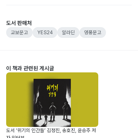
도서 판매처
교보문고
YES24
알라딘
영풍문고
이 책과 관련된 게시글
도서 ‘위기의 인간들’ 김정진, 송호진, 윤승주 저
자 인터뷰