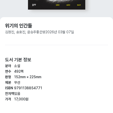
위기의 인간들
김정진, 송호진, 윤승주
좋은땅
2026년 03월 07일
도서 기본 정보
분야
소설
면수
492쪽
판형
152mm × 225mm
제본
무선
ISBN
9791138854771
전자책
있음
가격
17,000원