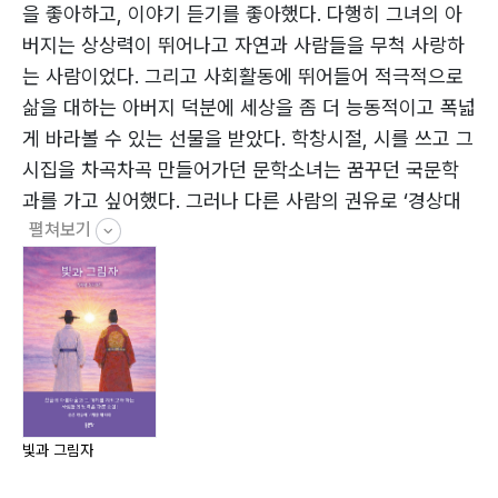
글자에 날개를 달아
을 좋아하고, 이야기 듣기를 좋아했다. 다행히 그녀의 아
세종(이도), 경연으로 평정하다
버지는 상상력이 뛰어나고 자연과 사람들을 무척 사랑하
금속활자로 태어난 한글
는 사람이었다. 그리고 사회활동에 뛰어들어 적극적으로
한글, 세상 속으로 퍼지다
삶을 대하는 아버지 덕분에 세상을 좀 더 능동적이고 폭넓
조선에 불어오는 북풍
게 바라볼 수 있는 선물을 받았다. 학창시절, 시를 쓰고 그
초라하게 반포되는 훈민정음
시집을 차곡차곡 만들어가던 문학소녀는 꿈꾸던 국문학
세종의 밤길
과를 가고 싶어했다. 그러나 다른 사람의 권유로 ‘경상대
펼쳐보기
학교 경영학과’를 졸업하고 학원에서 아이들을 가르치며
에필로그
지내다 세상 사람들과 소통하고 싶어서 ‘내일신문’ 리포터
부록
로 일하며 여러 분야 사람들의 행복한 이야기, 억울한 이
야기, 알리고 싶은 이야기를 담았다.
그러다가 필리핀 여행 도중 한글의 특별함을 경험하게 되
어 이를 글로 꼭 써보고 싶어 10년 넘게 자료를 모으며 한
가한 시골집에서 시간 날 때마다 조금씩 글을 보태 ‘빛과
그림자’를 집필하게 되었다.
빛과 그림자