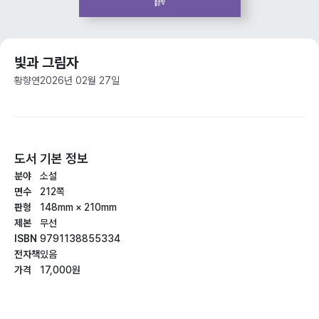
빛과 그림자
황향연
2026년 02월 27일
도서 기본 정보
분야
소설
면수
212쪽
판형
148mm × 210mm
제본
무선
ISBN
9791138855334
전자책
있음
가격
17,000원