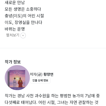
새로운 만남
모든 생명은 소중하다
충녕(이도)의 어린 시절
이도, 장영실을 만나다
바뀌는 운명
펼쳐보기
새로운 아침
세종(이도)의 근심과 꿈꾸는 세상
백성을 향한 마음이 통하는 두 친구
장영실, 새로운 문명과의 조우
작가 정보
다시 만나는 스승님
글자로 병을 고치다
저자(글)
황향연
발명의 르네상스
인물 상세 정보
두 천재, 글자 속으로 들어가다
왕자가 된 아이
연이의 죽음
작가는 경남 사천 과수원을 하는 평범한 농가의 7남매 중
해부
다섯째로 태어났다. 어린 시절, 그녀는 자연 관찰하는 것