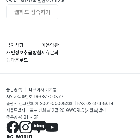
아이디 : so20s
비밀번호 : so20s
웹하드 접속하기
공지사항
이용약관
개인정보취급방침
제휴문의
앱다운로드
좋은땅㈜
|
대표이사 이기봉
|
사업자등록번호 196-81-00877
|
출판사 신고번호 제 2001-000082호
|
FAX 02-374-8614
서울특별시 마포구 양화로12길 26 GWORLD(지월드)빌딩
좋은땅㈜ B1 ~ 5F
©G-WORLD