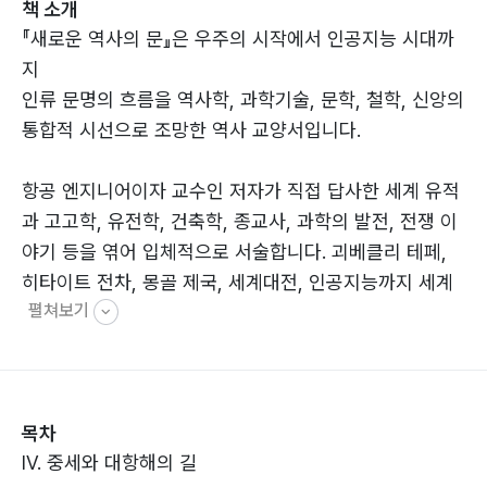
책 소개
『새로운 역사의 문』은 우주의 시작에서 인공지능 시대까
지
인류 문명의 흐름을 역사학, 과학기술, 문학, 철학, 신앙의
통합적 시선으로 조망한 역사 교양서입니다.
항공 엔지니어이자 교수인 저자가 직접 답사한 세계 유적
과 고고학, 유전학, 건축학, 종교사, 과학의 발전, 전쟁 이
야기 등을 엮어 입체적으로 서술합니다. 괴베클리 테페,
히타이트 전차, 몽골 제국, 세계대전, 인공지능까지 세계
펼쳐보기
역사의 40개 주요 전환점을 따라가며 문명과 과학기술의
흔적을 조명합니다. 이 책은 단순한 연대기가 아닙니다.
일기, 기행문, 서사, 논증, 독백 등 다양한 글쓰기 방식과
장르가 어우러져 있으며, 독자에게 과거와 현재, 미래를
목차
연결하는 통찰을 제공합니다. 총 2권 구성.
IV. 중세와 대항해의 길