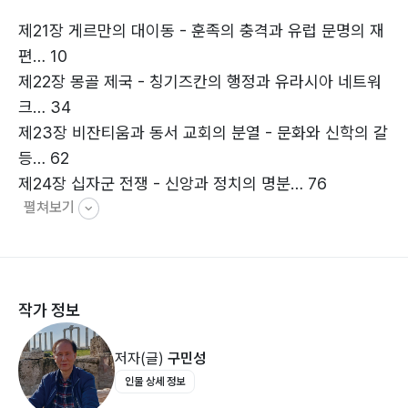
제21장 게르만의 대이동 - 훈족의 충격과 유럽 문명의 재
편… 10
제22장 몽골 제국 - 칭기즈칸의 행정과 유라시아 네트워
크… 34
제23장 비잔티움과 동서 교회의 분열 - 문화와 신학의 갈
등… 62
제24장 십자군 전쟁 - 신앙과 정치의 명분… 76
펼쳐보기
제25장 수도원, 기사도, 대학 - 중세를 이끈 지식의 성
채… 94
제26장 흑사병 - 중세 유럽의 몰락과 새로운 사상의 태
동… 113
작가 정보
제27장 콘스탄티노플의 함락 - 중세의 종말… 123
제28장 르네상스와 종교개혁 - 인간 중심 사고와 신앙의
저자(글)
구민성
조화… 140
인물 상세 정보
제29장 중세의 과학자와 기술자들 - 과학과 종교의 교차