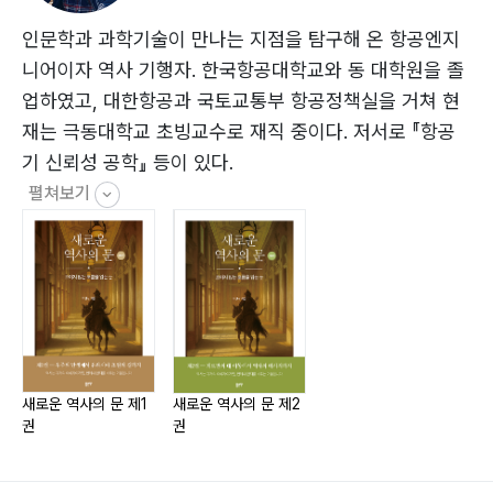
점… 163
제30장 스페인과 포르투갈 - 알안달루스와 레콩키스타…
인문학과 과학기술이 만나는 지점을 탐구해 온 항공엔지
182
니어이자 역사 기행자. 한국항공대학교와 동 대학원을 졸
제31장 나침반과 바람의 제국 - 항해술과 지도 제작의 혁
업하였고, 대한항공과 국토교통부 항공정책실을 거쳐 현
신… 203
재는 극동대학교 초빙교수로 재직 중이다. 저서로 『항공
제32장 신항로 개척 - 콜럼버스, 마젤란, 바스코 다 가
기 신뢰성 공학』 등이 있다.
마… 213
펼쳐보기
제33장 제국주의의 시작과 고고학의 탄생 - 탐험에서 지
배로… 233
V. 기술, 전쟁, 그리고 새로운 질서
제34장 산업혁명 - 기계문명의 탄생… 266
제35장 두 차례 세계대전 - 불타오른 세계와 재건… 285
새로운 역사의 문 제1
새로운 역사의 문 제2
권
권
제36장 전후 국제질서 - 냉전과 자국 우선주의… 301
제37장 빅데이터와 인공지능 - 기술 문명의 정점… 333