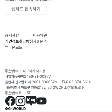
웹하드 접속하기
공지사항
이용약관
개인정보취급방침
제휴문의
앱다운로드
좋은땅㈜
|
대표이사 이기봉
|
사업자등록번호 196-81-00877
|
출판사 신고번호 제 2001-000082호
|
FAX 02-374-8614
서울특별시 마포구 양화로12길 26 GWORLD(지월드)빌딩
좋은땅㈜ B1 ~ 5F
©G-WORLD