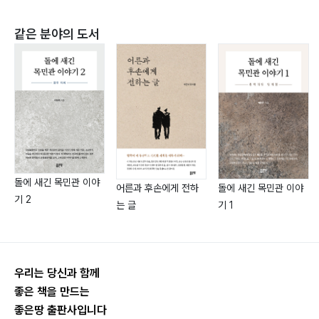
같은 분야의 도서
VI. 다시 묻는 역사
제38장 기록인가, 기억인가 - 사실과 권력의 서사… 350
제39장 인문학과 과학기술 - 통섭의 귀환… 357
제40장 역사로부터 얻는 교훈 - 일관된 메시지… 369
돌에 새긴 목민관 이야
어른과 후손에게 전하
돌에 새긴 목민관 이야
기 2
는 글
기 1
우리는 당신과 함께
좋은 책을 만드는
좋은땅 출판사입니다