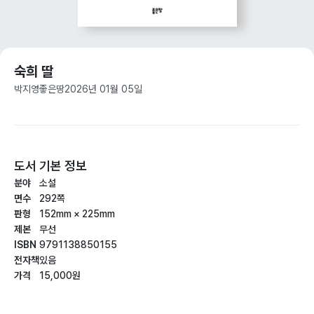
숙희 딸
박지영
좋은땅
2026년 01월 05일
도서 기본 정보
분야
소설
면수
292쪽
판형
152mm × 225mm
제본
무선
ISBN
9791138850155
전자책
있음
가격
15,000원