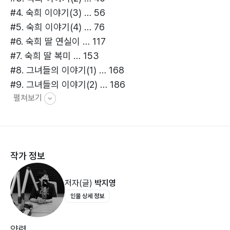
#4. 숙희 이야기(3) … 56
“다음 생은 꼭! 지 딸로 태어나 주이소. 지금껏 엄니 딸…
#5. 숙희 이야기(4) … 76
아니 숙희 딸로 살게끔 해주셔가 참말로 감사헙니더.”
#6. 숙희 딸 연실이 … 117
때마침 불어온 바람에 수십 개의 민들레 홀씨가 훨훨 밤하
#7. 숙희 딸 복미 … 153
늘로 날아올랐다. 바람결에 날아간 홀씨는 누군가의 마음
#8. 그녀들의 이야기(1) … 168
속에 한 송이 민들레로 아름답게 피어나리라.
#9. 그녀들의 이야기(2) … 186
펼쳐보기
#10. 그녀들의 이야기(3) … 208
- 에필로그 중에서
#11. 그녀들의 이야기(4) … 235
#12. 그녀들의 이야기(5) … 252
#13. 숙희 딸 … 265
작가 정보
에필로그 … 286
저자(글)
박지영
작가의 말 … 288
인물 상세 정보
참고 자료 … 290
약력