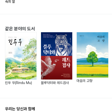
숙희 딸
같은 분야의 도서
마음의 고향
린두 무(Rindu Mu)
블루닥터와 레드검사
우리는 당신과 함께