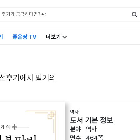
기
좋은땅 TV
더보기
선후기에서 말기의
역사
도서 기본 정보
분야
역사
면수
464쪽