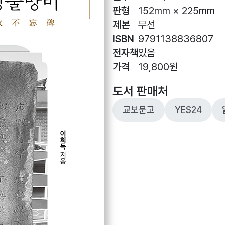
판형
152mm × 225mm
제본
무선
ISBN
9791138836807
전자책
있음
가격
19,800원
도서 판매처
교보문고
YES24