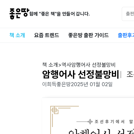
함께 "좋은 책"을 만들어 갑니다.
책 소개
요즘 트렌드
좋은땅 출판 가이드
출판후
책 소개
>
역사
암행어사 선정불망비
암행어사 선정불망비
조
이희득
좋은땅
2025년 01월 02일