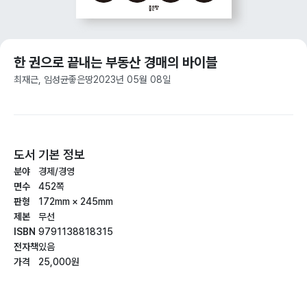
한 권으로 끝내는 부동산 경매의 바이블
최재근, 임성균
좋은땅
2023년 05월 08일
도서 기본 정보
분야
경제/경영
면수
452쪽
판형
172mm × 245mm
제본
무선
ISBN
9791138818315
전자책
있음
가격
25,000원