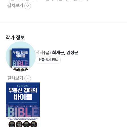
펼쳐보기
부동산 경매 권리분석이란?023
심하라.
경매 십계명025
CHAPTER 1 부동산 경매 사이클 6단계027
작가 정보
CHAPTER 2 ‘공권력’035
저자(글)
최재근, 임성균
집행법원036
인물 상세 정보
경매의 분류037
입찰자가 강제경매와 임의경매를 구분해야 하는 이유?
038
펼쳐보기
경매절차(요약)039
경매(競買) 준비단계 및 진행절차042
무잉여로 인한 경매 취하049
채권자 매수신고(무잉여)050
매각불허가051
낙찰받았는데, 매각불허가결정이 되었어요. 그 이유는?