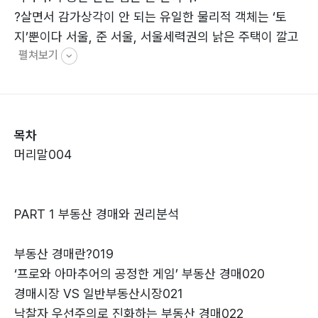
?살면서 감가상각이 안 되는 유일한 물리적 객체는 ‘토
지’뿐이다 서울, 준 서울, 서울세력권의 낡은 주택이 깔고
펼쳐보기
있는 대지에 투자하라(재개발/재건축).
?우리 동네가 최고라는 착각에 빠지지 마라. 우리 동네의
익숙함과 편리함이 대한민국 최고의 주거지로 ‘둔갑한
것’일 수도 있다.
목차
?도시의 성장과 개발방향! ‘도시계획’에 주목하라, 돈 되는
머리말004
정보가 반드시 보일 것이다.
?절대 하지 말아야 할 투자는 바로 ‘토지 공유 투자’이다.
기획부동산의 공유 토지 투자는 끝없는 고통과 보이지 않
PART 1 부동산 경매와 권리분석
는 악몽으로 다가올 것이다.
?투자할 때는 항상 ‘WHY’를 생각하고 고민하라. 성공적
부동산 경매란?019
인 투자를 위한 첫걸음은 ‘왜 이 물건을 사야하는가’ 하는
‘프로와 아마추어의 공정한 게임’ 부동산 경매020
고민에서 시작하라.
경매시장 VS 일반부동산시장021
?PLAN B와 EXIT를 항상 고민하라. 부동산 투자라는 것
낙찰자 우선주의로 진화하는 부동산 경매022
이 항상 내 마음과 내 계획대로 진행되는 것은 아님을 명