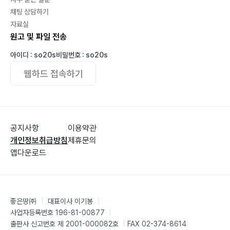
다가구134
채팅 상담하기
자료실
다세대136
원고 및 파일 전송
토지거래허가구역인데 거래허가받아야 하나요?138
오피스텔139
아이디 : so20s
비밀번호 : so20s
상가141
웹하드 접속하기
공장142
토지144
건폐율과 용적률145
공지사항
이용약관
CHAPTER 4 ‘환가’147
개인정보취급방침
제휴문의
앱다운로드
매각기일 및 공고내용147
법원경매(法院競買) 입찰 진행절차 150
입찰 전 점검 사항151
입찰 참여 자격152
좋은땅㈜
|
대표이사 이기봉
|
입찰표 작성 및 서류의 구성154
사업자등록번호 196-81-00877
|
출판사 신고번호 제 2001-000082호
|
FAX 02-374-8614
법인이 경매에 참여하려면 어떤 서류를 준비해야 하나요?