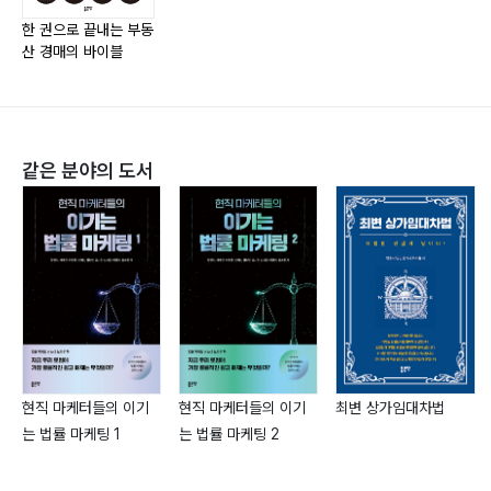
입찰보증금 반환받을 수 있나요?055
한 권으로 끝내는 부동
산 경매의 바이블
취소되는 사유058
경매절차 ‘변경’? 취하? 연기? 계속 기다려야 할까요?
058
이중경매062
같은 분야의 도서
CHAPTER 3 ‘채무자의 부동산’063
채무자의 부동산063
경매 부동산 정보의 수집065
경매 부동산 찾는 방법067
현장 답사 시 체크 사항068
임장(臨?)활동070
지분(持分)경매072
현직 마케터들의 이기
현직 마케터들의 이기
최변 상가임대차법
공유자 우선매수신고075
는 법률 마케팅 1
는 법률 마케팅 2
담보책임077
법인소유의 부동산078