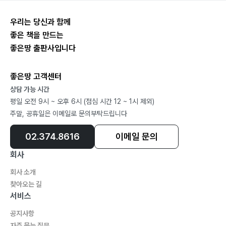
종중소유의 부동산080
우리는 당신과 함께
제시 외 권리분석081
좋은 책을 만드는
경매 권리분석 시 ‘제시 외 건물’ 입찰 시 주의할 점은?
좋은땅 출판사입니다
084
매각제외087
좋은땅 고객센터
대지권 미등기089
상담 가능 시간
경매물건 ‘대지권 미등기’ 입찰 시 주의할 점은?094
평일 오전 9시 ~ 오후 6시 (점심 시간 12 ~ 1시 제외)
토지별도등기100
주말, 공휴일은 이메일로 문의부탁드립니다
특별매각조건102
02.374.8616
이메일 문의
위반건축물 경매104
체납관리비107
회사
농지경매와 농지취득 자격증명110
회사 소개
산지경매117
찾아오는 길
도로경매126
서비스
미불용지 도로 부분 경매132
공지사항
아파트132
자주 묻는 질문