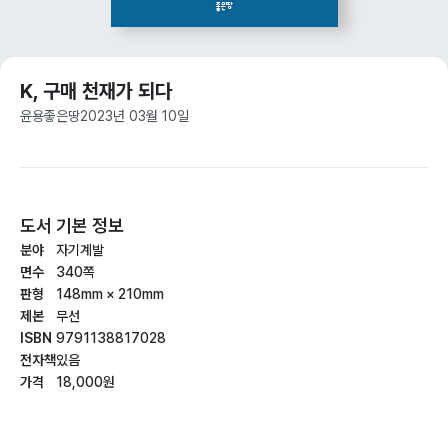
K, 구매 천재가 되다
윤용
좋은땅
2023년 03월 10일
도서 기본 정보
분야
자기계발
면수
340쪽
판형
148mm × 210mm
제본
무선
ISBN
9791138817028
전자책
있음
가격
18,000원