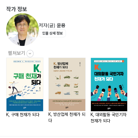
MRO 파트장, 누가 좀 말려 줘요1153장 자재파트12301
작가 정보
| 구매는 데스크(Desk), 자재는 필드(Field)12402 | 자재
입고, 첫 단추를 잘 끼워야13103 | 실물 흐름의 파수꾼,
저자(글)
윤용
자재담당자13804 | 밖으로 나가는 자재, 이유도 여러 가
인물 상세 정보
지1454장 구매지원15301 | 못 쓰는 불용자재, 버릴 때
도 절차가 있다15402 | 재고조사, 회사 구석구석을 뒤져
라16103 | 협력업체도 등급이 있다16904 | 담당자가 협
펼쳐보기
력사를 방문하는 진짜 이유는17705 | 외자담당자는 글로
벌 소싱 전문가1843부 구매고객1장 내부고객19501 | 개
발자가 퇴사했다, 사유는 구매가 너무 힘들어19602 | 품
질부서가 OK해야 자재를 사용할 수 있다20403 | 구매조
직은 원래 생산부서에서 분화되었다21204 | 현장은 기존
거래업체를 선호한다22105 | 안전부서 구매요청은 항상
긴급하다2292장 외부고객23701 | 전관예우, 협력사에
K, 방산업체 천재가 되
아
K, 구매 천재가 되다
K, 대외활동 국민기자
다
진
천재가 되다
도 있다23802 | 이런 협력사, 담당자는 피하고 싶다
24603 | 위에서 낙하산을 타고 추천업체가 내려온다