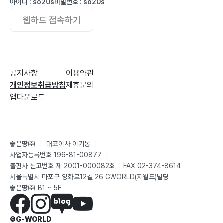
아이디 : so20s
비밀번호 : so20s
웹하드 접속하기
공지사항
이용약관
개인정보취급방침
제휴문의
앱다운로드
좋은땅㈜
|
대표이사 이기봉
|
사업자등록번호 196-81-00877
|
출판사 신고번호 제 2001-000082호
|
FAX 02-374-8614
서울특별시 마포구 양화로12길 26 GWORLD(지월드)빌딩
좋은땅㈜ B1 ~ 5F
©G-WORLD