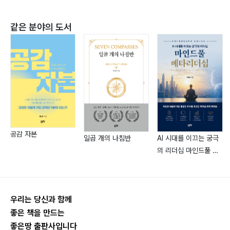
25404 | ?거울아, 거울아,이 세상에 가격이 제일 싼 곳이
어디니2633장 고객만족27101 | 구매업무가 단순한 삽
같은 분야의 도서
질로 전락하는 법27202 | 사규도 모르는 구매담당자, 말
발이 안 먹힌다28103 | 구매팀이 협력사를 대하는 세 가
지 방식28904 | 구매담당자, 너는 누구 편이냐2974부
구매의 장점01 | 구매담당자, 회사를 대표하고 권한도 많
다30802 | 신입이 업무를 배우기는 안성맞춤31603 |
구매전문가로 성장할 수 있다32404 | 분야는 넓고 기회
도 많아332에필로그339
공감 자본
일곱 개의 나침반
AI 시대를 이끄는 궁극
의 리더십 마인드풀 메
타리더십
우리는 당신과 함께
좋은 책을 만드는
좋은땅 출판사입니다