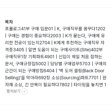
목차
프롤로그41부 구매 입문01 | K, 구매직무를 꿈꾸다1202
| 구매는 경험이 중요하다2003 | K가 묻는다, 구매에 유
리한 전공이 있는지2704 | K에게 추천하는 구매직무 자
격증3405 | 알면 도움이 되는 구매사이트(Site)402부
구매직무1장 기획파트4901 | 신입이 제일 처음 접하는
문서, 구매규정집5002 | 담당별 구매업무5703 | 구매의
근간이 되는 구매방침6404 | ‘백 도어 셀링(Back Door
Selling)’을 막아라692장 소싱(Sourcing)파트7701 | 원
자재 소싱, 긴 안목이 필요하다7802 | 타이밍을 놓치면 1
펼쳐보기
년 내내 고생이다8603 | 춤추는 공급계획, 부품소싱은
어떻게9204 | 소싱, ‘꽈대기’와 ‘시스템’이 공존한다
10005 | MRO 소싱, 속도가 우선이다10706 | 까다로운