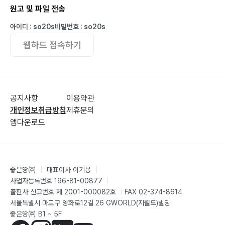
원고 및 파일 전송
아이디 : so20s
비밀번호 : so20s
웹하드 접속하기
공지사항
이용약관
개인정보취급방침
제휴문의
앱다운로드
좋은땅㈜
|
대표이사 이기봉
|
사업자등록번호 196-81-00877
|
출판사 신고번호 제 2001-000082호
|
FAX 02-374-8614
서울특별시 마포구 양화로12길 26 GWORLD(지월드)빌딩
좋은땅㈜ B1 ~ 5F