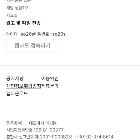
자주 묻는 질문
채팅 상담하기
자료실
원고 및 파일 전송
아이디 : so20s
비밀번호 : so20s
웹하드 접속하기
공지사항
이용약관
개인정보취급방침
제휴문의
앱다운로드
좋은땅㈜
|
대표이사 이기봉
|
사업자등록번호 196-81-00877
|
출판사 신고번호 제 2001-000082호
|
FAX 02-374-8614