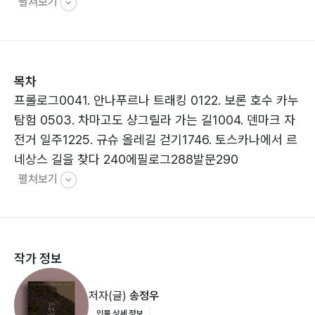
펼쳐보기
목차
프롤로그0041. 안나푸르나 트래킹 0122. 보론 호수 카누
탐험 0503. 차마고도 샹그릴라 가는 길1004. 덴마크 자
전거 일주1225. 규슈 올레길 걷기1746. 토스카나에서 르
네상스 길을 찾다 240에필로그288발문290
펼쳐보기
작가 정보
저자(글)
송정우
인물 상세 정보