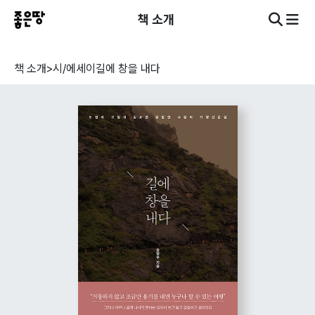
책 소개
책 소개
>
시/에세이
길에 창을 내다