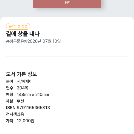
문학나눔 선정
길에 창을 내다
송정우
좋은땅
2020년 07월 10일
도서 기본 정보
분야
시/에세이
면수
304쪽
판형
148mm × 210mm
제본
무선
ISBN
9791165365813
전자책
있음
가격
13,000원