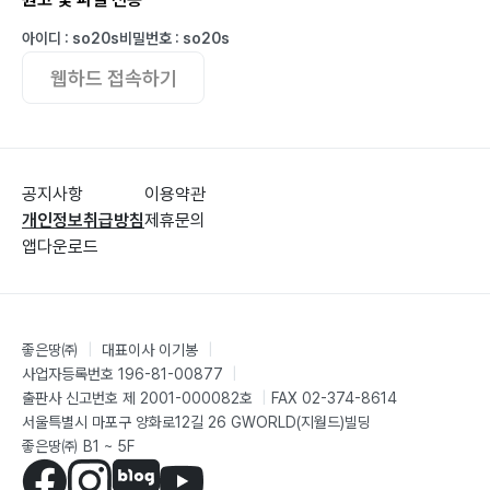
아이디 : so20s
비밀번호 : so20s
웹하드 접속하기
공지사항
이용약관
개인정보취급방침
제휴문의
앱다운로드
좋은땅㈜
|
대표이사 이기봉
|
사업자등록번호 196-81-00877
|
출판사 신고번호 제 2001-000082호
|
FAX 02-374-8614
서울특별시 마포구 양화로12길 26 GWORLD(지월드)빌딩
좋은땅㈜ B1 ~ 5F