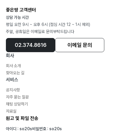
좋은땅 고객센터
상담 가능 시간
평일 오전 9시 ~ 오후 6시 (점심 시간 12 ~ 1시 제외)
주말, 공휴일은 이메일로 문의부탁드립니다
02.374.8616
이메일 문의
회사
회사 소개
찾아오는 길
서비스
공지사항
자주 묻는 질문
채팅 상담하기
자료실
원고 및 파일 전송
아이디 : so20s
비밀번호 : so20s