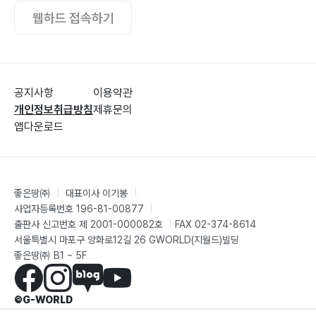
웹하드 접속하기
공지사항
이용약관
개인정보취급방침
제휴문의
앱다운로드
좋은땅㈜
|
대표이사 이기봉
|
사업자등록번호 196-81-00877
|
출판사 신고번호 제 2001-000082호
|
FAX 02-374-8614
서울특별시 마포구 양화로12길 26 GWORLD(지월드)빌딩
좋은땅㈜ B1 ~ 5F
©G-WORLD